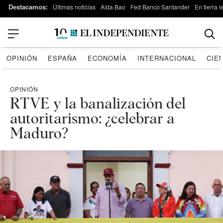
Destacamos:
Últimas noticias
Aída Bao
Fed Banco Santander
En tierra 
OPINIÓN
ESPAÑA
ECONOMÍA
INTERNACIONAL
CIE
OPINIÓN
RTVE y la banalización del
autoritarismo: ¿celebrar a
Maduro?