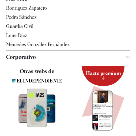
Gente
Rodríguez Zapatero
Televisión
Pedro Sánchez
Tendencias
Guardia Civil
Leire Díez
Mercedes González Fernández
Corporativo
Contacto
Otras webs de
Hazte premium
Suscripción
Newsletter
Apps
Quiénes somos
Especificaciones