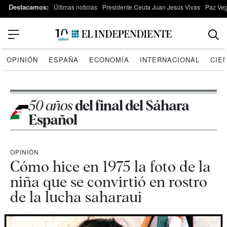
Destacamos:
Últimas noticias
Presidente Ceuta Juan Jesús Vivas
Paz Ve
OPINIÓN
ESPAÑA
ECONOMÍA
INTERNACIONAL
CIE
50 años
del final del Sáhara
Español
OPINIÓN
Cómo hice en 1975 la foto de la
niña que se convirtió en rostro
de la lucha saharaui