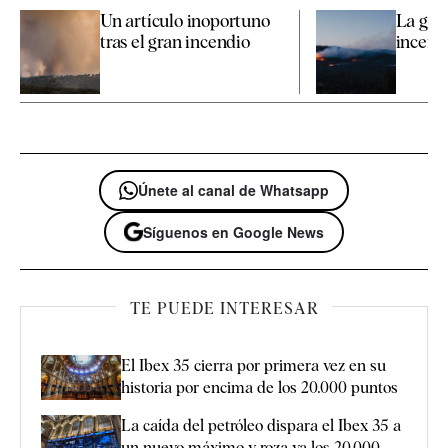
Un artículo inoportuno
La gest
tras el gran incendio
incendi
Únete al canal de Whatsapp
Síguenos en Google News
TE PUEDE INTERESAR
El Ibex 35 cierra por primera vez en su
historia por encima de los 20.000 puntos
La caída del petróleo dispara el Ibex 35 a
un nuevo máximo y roza ya los 20.000