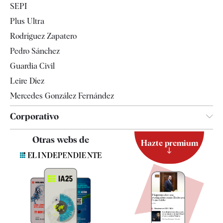
SEPI
Internacional
Plus Ultra
Gente
Rodríguez Zapatero
Televisión
Pedro Sánchez
Tendencias
Guardia Civil
Leire Díez
Mercedes González Fernández
Corporativo
Contacto
Otras webs de
Hazte premium
Suscripción
Newsletter
Apps
Quiénes somos
Especificaciones