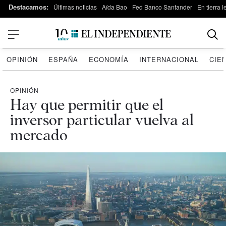
Destacamos:
Últimas noticias
Aída Bao
Fed Banco Santander
En tierra 
OPINIÓN
ESPAÑA
ECONOMÍA
INTERNACIONAL
CIE
OPINIÓN
Hay que permitir que el
inversor particular vuelva al
mercado