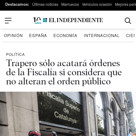
Destacamos:
Últimas noticias
Marruecos
Vehículos ocasión
Mejores pelí
OPINIÓN
ESPAÑA
ECONOMÍA
INTERNACIONAL
CIE
POLÍTICA
Trapero sólo acatará órdenes
de la Fiscalía si considera que
no alteran el orden público