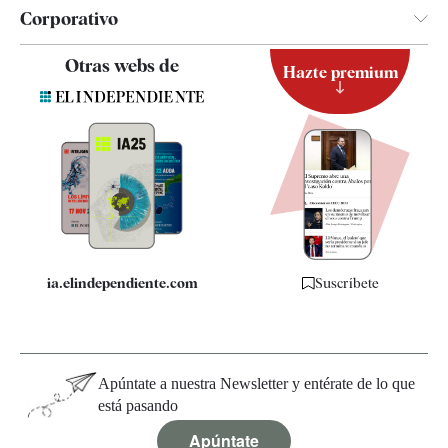
Corporativo
Contacto
Otras webs de
Hazte premium
Suscripción
Newsletter
Apps
Quiénes somos
Especificaciones
ia.elindependiente.com
Suscríbete
Apúntate a nuestra Newsletter y entérate de lo que
está pasando
Apúntate