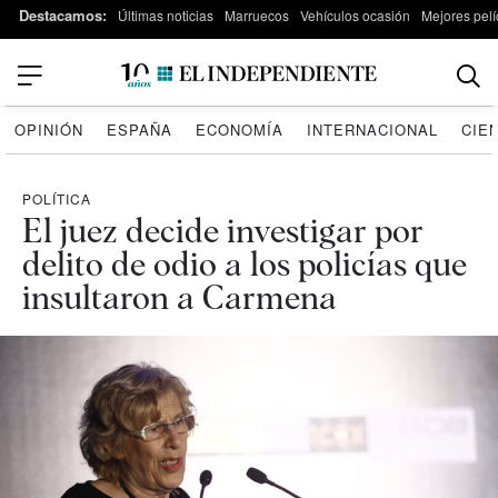
Destacamos:
Últimas noticias
Marruecos
Vehículos ocasión
Mejores pelí
OPINIÓN
ESPAÑA
ECONOMÍA
INTERNACIONAL
CIE
POLÍTICA
El juez decide investigar por
delito de odio a los policías que
insultaron a Carmena