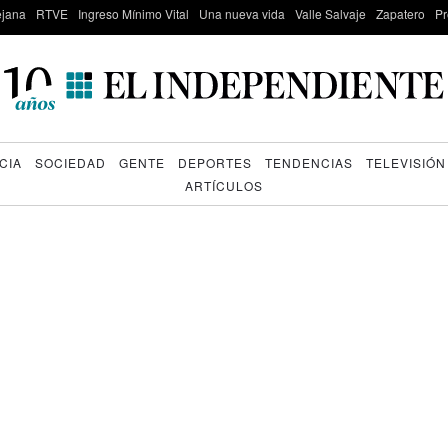
lejana
RTVE
Ingreso Mínimo Vital
Una nueva vida
Valle Salvaje
Zapatero
Pr
CIA
SOCIEDAD
GENTE
DEPORTES
TENDENCIAS
TELEVISIÓN
ARTÍCULOS