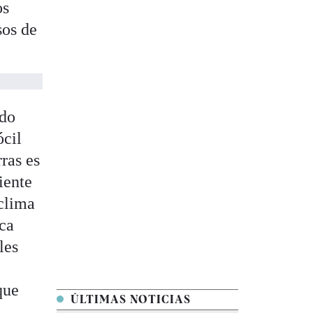
os
sos de
ndo
ócil
ras es
iente
 clima
ica
les
que
ÚLTIMAS NOTICIAS