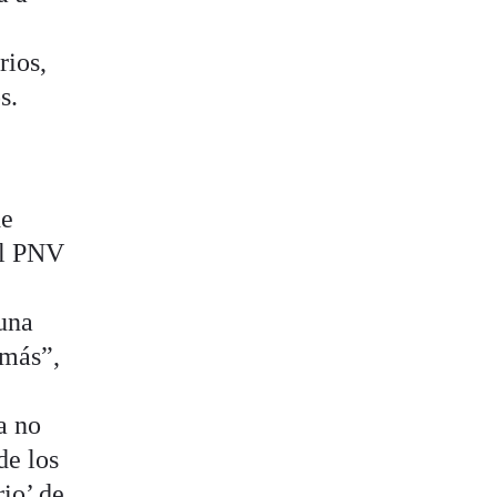
rios,
s.
de
el PNV
 una
amás”,
a no
de los
rio’ de