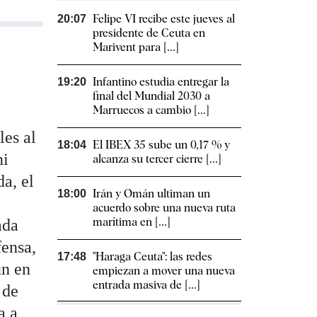
Felipe VI recibe este jueves al
20:07
presidente de Ceuta en
Marivent para [...]
Infantino estudia entregar la
19:20
final del Mundial 2030 a
Marruecos a cambio [...]
les al
El IBEX 35 sube un 0,17 % y
18:04
ni
alcanza su tercer cierre [...]
a, el
Irán y Omán ultiman un
18:00
acuerdo sobre una nueva ruta
marítima en [...]
ada
fensa,
"Haraga Ceuta": las redes
17:48
ún en
empiezan a mover una nueva
entrada masiva de [...]
 de
a a