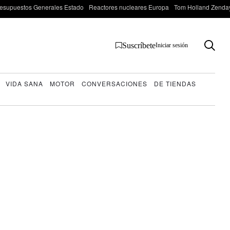
esupuestos Generales Estado
Reactores nucleares Europa
Tom Holland Zenda
Suscríbete
Iniciar sesión
VIDA SANA
MOTOR
CONVERSACIONES
DE TIENDAS