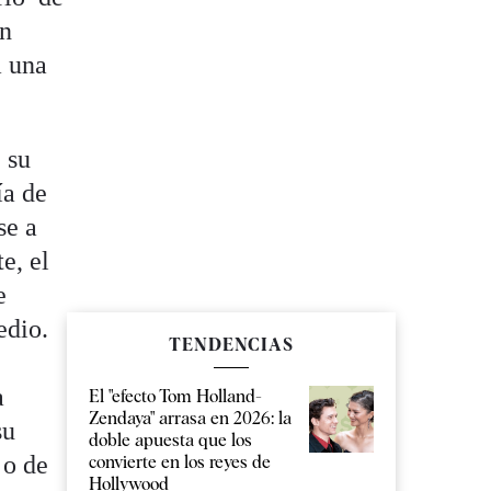
an
a una
 su
ía de
se a
e, el
e
edio.
TENDENCIAS
a
El "efecto Tom Holland-
Zendaya" arrasa en 2026: la
su
doble apuesta que los
 o de
convierte en los reyes de
Hollywood