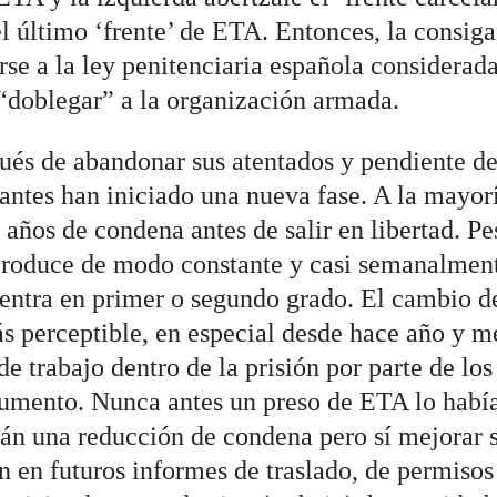
 el último ‘frente’ de ETA. Entonces, la consig
rse a la ley penitenciaria española considerad
“doblegar” a la organización armada.
pués de abandonar sus atentados y pendiente de
tantes han iniciado una nueva fase. A la mayor
 años de condena antes de salir en libertad. Pe
e produce de modo constante y casi semanalment
uentra en primer o segundo grado. El cambio d
ás perceptible, en especial desde hace año y m
e trabajo dentro de la prisión por parte de los
aumento. Nunca antes un preso de ETA lo habí
arán una reducción de condena pero sí mejorar 
n en futuros informes de traslado, de permisos