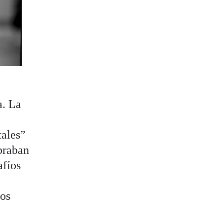
a. La
tales”
braban
afíos
ros