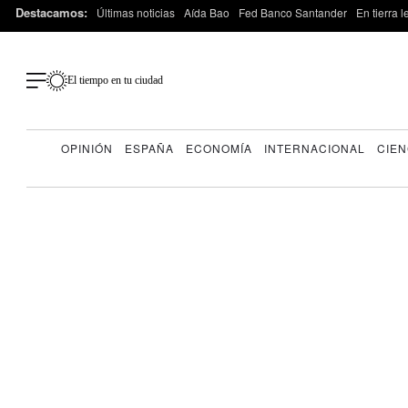
Destacamos:
Últimas noticias
Aída Bao
Fed Banco Santander
En tierra 
El tiempo en tu ciudad
OPINIÓN
ESPAÑA
ECONOMÍA
INTERNACIONAL
CIEN