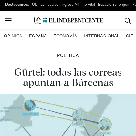
Destacamos:
Últimas noticias
Ingreso Mínimo Vital
Espacio Schengen
P
OPINIÓN
ESPAÑA
ECONOMÍA
INTERNACIONAL
CIE
POLÍTICA
Gürtel: todas las correas
apuntan a Bárcenas