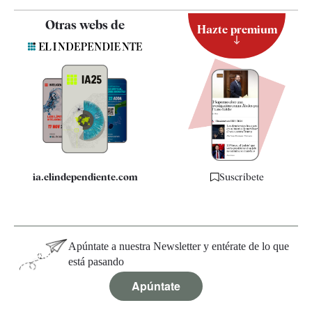
Contacto
Otras webs de
Hazte premium
Suscripción
Newsletter
Apps
Quiénes somos
Especificaciones
ia.elindependiente.com
Suscríbete
Apúntate a nuestra Newsletter y entérate de lo que
está pasando
Apúntate