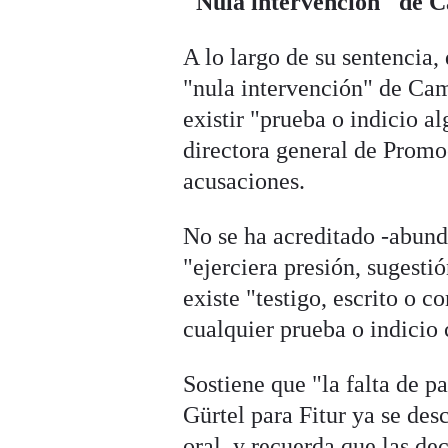
"Nula intervención" de C
A lo largo de su sentencia, 
"nula intervención" de Camp
existir "prueba o indicio a
directora general de Promo
acusaciones.
No se ha acreditado -abund
"ejerciera presión, sugesti
existe "testigo, escrito o 
cualquier prueba o indicio
Sostiene que "la falta de p
Gürtel para Fitur ya se des
oral, y recuerda que las de