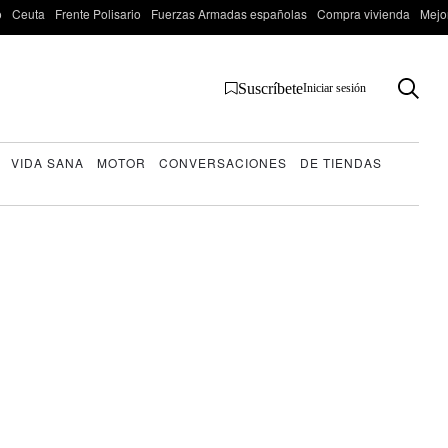
o
Ceuta
Frente Polisario
Fuerzas Armadas españolas
Compra vivienda
Mejo
Suscríbete
Iniciar sesión
VIDA SANA
MOTOR
CONVERSACIONES
DE TIENDAS