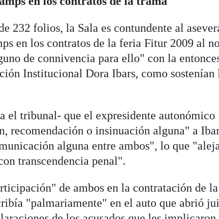
amps en los contratos de la trama
de 232 folios, la Sala es contundente al asever
s en los contratos de la feria Fitur 2009 al n
lguno de connivencia para ello" con la entonce
ción Institucional Dora Ibars, como sostenían 
a el tribunal- que el expresidente autonómico
ón, recomendación o insinuación alguna" a Ibar
comunicación alguna entre ambos", lo que "alej
 con transcendencia penal".
articipación" de ambos en la contratación de l
cribía "palmariamente" en el auto que abrió ju
claraciones de los acusados que les implicaron