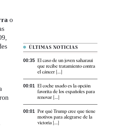
rra
o
as
09,
des
ÚLTIMAS NOTICIAS
El caso de un joven saharaui
00:35
que recibe tratamiento contra
el cáncer [...]
El coche usado es la opción
00:01
a
favorita de los españoles para
eron
renovar [...]
Por qué Trump cree que tiene
00:01
motivos para alegrarse de la
a
victoria [...]