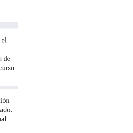
 el
n de
ncurso
ción
tado.
nal