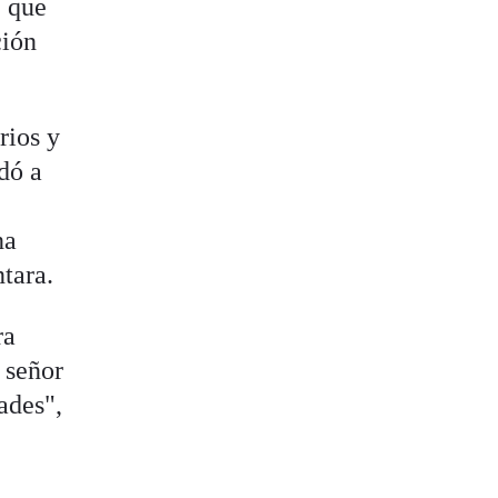
" que
ción
rios y
dó a
na
tara.
ra
 señor
ades",