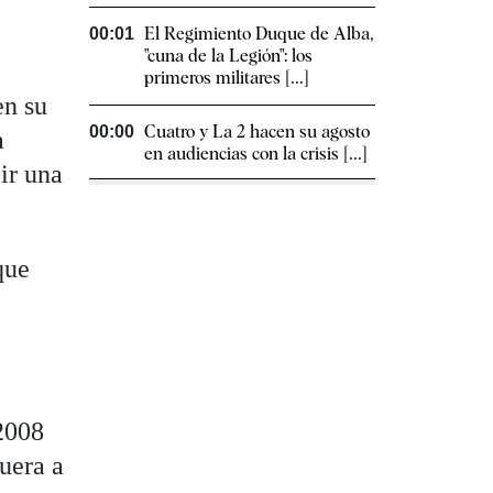
El Regimiento Duque de Alba,
00:01
"cuna de la Legión": los
primeros militares [...]
en su
Cuatro y La 2 hacen su agosto
00:00
a
en audiencias con la crisis [...]
ir una
que
2008
uera a