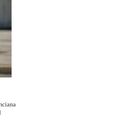
enciana
l