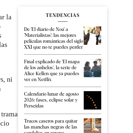
TENDENCIAS
ar la
o
De 'El diario de Noa' a
s
'Materialistas': las mejores
películas románticas del siglo
las
XXI que no te puedes perder
Final explicado de 'El mapa
de los anhelos', la serie de
Alice Kellen que ya puedes
s, ni
ver en Netflix
a
Calendario lunar de agosto
2026: fases, eclipse solar y
Perseidas
a trama
Trucos caseros para quitar
icio
las manchas negras de las
sandalias en verano