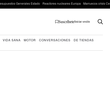
esupuestos Generales Estado
Reactores nucleares Europa
Marruecos crisis Ce
Suscríbete
Iniciar sesión
VIDA SANA
MOTOR
CONVERSACIONES
DE TIENDAS