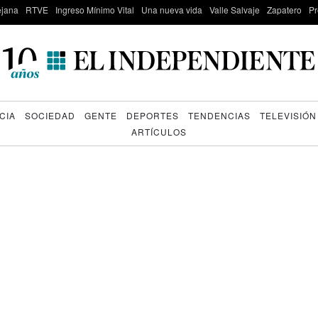
lejana
RTVE
Ingreso Mínimo Vital
Una nueva vida
Valle Salvaje
Zapatero
Pr
CIA
SOCIEDAD
GENTE
DEPORTES
TENDENCIAS
TELEVISIÓN
ARTÍCULOS