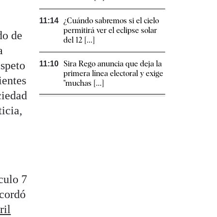
¿Cuándo sabremos si el cielo
11:14
permitirá ver el eclipse solar
do de
del 12 [...]
a
espeto
Sira Rego anuncia que deja la
11:10
primera línea electoral y exige
ientes
"muchas [...]
ciedad
ticia,
culo 7
ecordó
ril