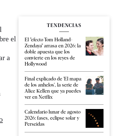
TENDENCIAS
l
bre el
El "efecto Tom Holland-
Zendaya" arrasa en 2026: la
doble apuesta que los
ar a
convierte en los reyes de
Hollywood
Final explicado de 'El mapa
de los anhelos', la serie de
Alice Kellen que ya puedes
n
ver en Netflix
Calendario lunar de agosto
2026: fases, eclipse solar y
o
Perseidas