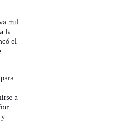
eva mil
a la
ncó el
e
 para
irse a
ñor
 y