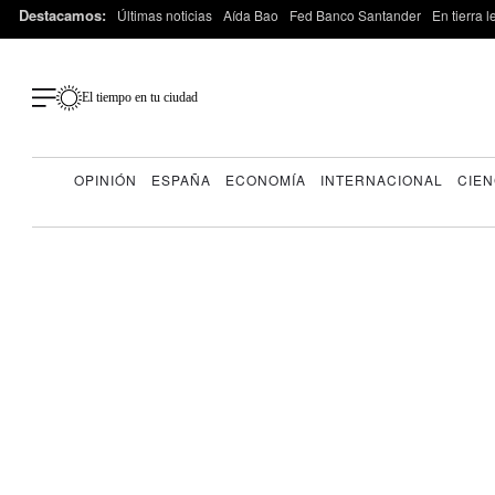
Destacamos:
Últimas noticias
Aída Bao
Fed Banco Santander
En tierra 
El tiempo en tu ciudad
OPINIÓN
ESPAÑA
ECONOMÍA
INTERNACIONAL
CIEN