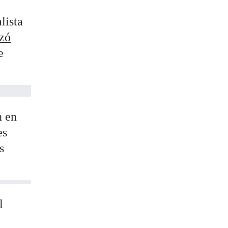
e
lista
izó
e
n en
es
s
l