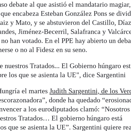
nso debate al que asistió el mandatario magiar,
r que encabeza Esteban González Pons se divid
aiz y Mato, y se abstuvieron del Castillo, Día
andes, Jiménez-Becerril, Salafranca y Valcárce
no han votado. En el PPE hay abierto un deba
erse o no al Fidesz en su seno.
e nuestros Tratados... El Gobierno húngaro es
bre los que se asienta la UE", dice Sargentini
Hungría el martes
Judith Sargentini, de los Ver
descorazonadora”, donde ha quedado “erosiona
nvencer a los eurodiputados clamó: “Nosotros
uestros Tratados… El gobierno húngaro está
los que se asienta la UE”. Sargentini quiere rea