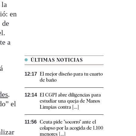
 la
ió: en
z de
l.
te a
ÚLTIMAS NOTICIAS
tá
El mejor diseño para tu cuarto
12:17
de baño
des
.
El CGPJ abre diligencias para
12:14
estudiar una queja de Manos
do” el
Limpias contra [...]
Ceuta pide "socorro" ante el
11:56
colapso por la acogida de 1.100
lizar
menores [...]