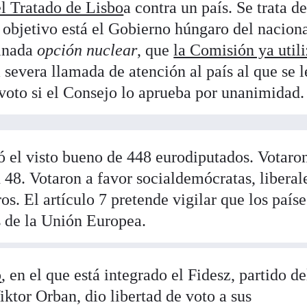
el Tratado de Lisbo
a contra un país. Se trata d
 objetivo está el Gobierno húngaro del naciona
minada
opción nuclear
, que
la Comisión ya util
 severa llamada de atención al país al que se l
oto si el Consejo lo aprueba por unanimidad.
ió el visto bueno de 448 eurodiputados. Votaro
 48. Votaron a favor socialdemócratas, liberal
os. El artículo 7 pretende vigilar que los paíse
 de la Unión Europea.
o
, en el que está integrado el Fidesz, partido de
ktor Orban, dio libertad de voto a sus