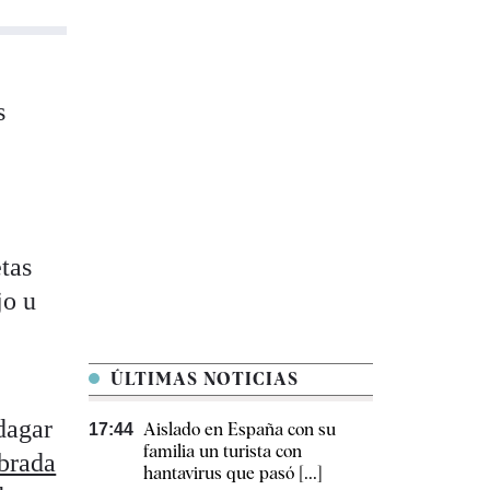
s
tas
jo u
ÚLTIMAS NOTICIAS
ndagar
Aislado en España con su
17:44
familia un turista con
brada
hantavirus que pasó [...]