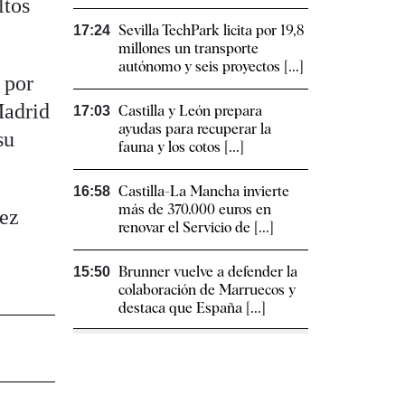
ltos
Sevilla TechPark licita por 19,8
17:24
millones un transporte
autónomo y seis proyectos [...]
 por
Madrid
Castilla y León prepara
17:03
ayudas para recuperar la
su
fauna y los cotos [...]
Castilla-La Mancha invierte
16:58
más de 370.000 euros en
rez
renovar el Servicio de [...]
Brunner vuelve a defender la
15:50
colaboración de Marruecos y
destaca que España [...]