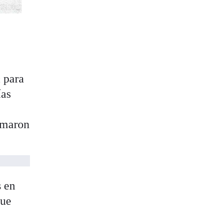
m
para
ías
ormaron
s en
que