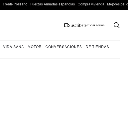
Frente Polisario
Fuerzas Armadas españolas
Compra vivienda
Mejores pelí
Suscríbete
Iniciar sesión
VIDA SANA
MOTOR
CONVERSACIONES
DE TIENDAS