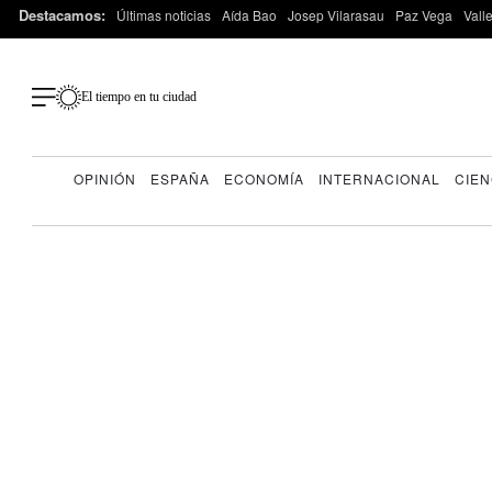
Destacamos:
Últimas noticias
Aída Bao
Josep Vilarasau
Paz Vega
Vall
El tiempo en tu ciudad
OPINIÓN
ESPAÑA
ECONOMÍA
INTERNACIONAL
CIEN