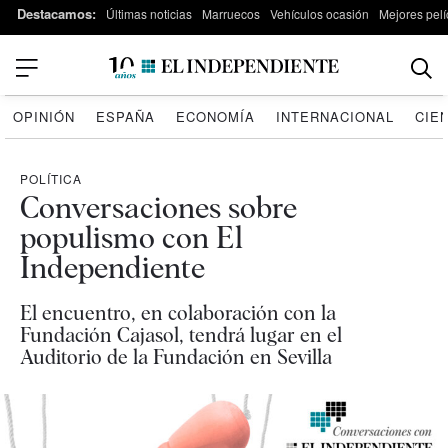
Destacamos:
Últimas noticias
Marruecos
Vehículos ocasión
Mejores pelí
OPINIÓN
ESPAÑA
ECONOMÍA
INTERNACIONAL
CIE
POLÍTICA
Conversaciones sobre
populismo con El
Independiente
El encuentro, en colaboración con la
Fundación Cajasol, tendrá lugar en el
Auditorio de la Fundación en Sevilla