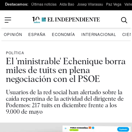
Destacamos:
Últimas noticias
Aída Bao
Josep Vilarasau
Paz Vega
Vall
OPINIÓN
ESPAÑA
ECONOMÍA
INTERNACIONAL
CIE
POLÍTICA
El 'ministrable' Echenique borra
miles de tuits en plena
negociación con el PSOE
Usuarios de la red social han alertado sobre la
caída repentina de la actividad del dirigente de
Podemos: 217 tuits en diciembre frente a los
9.000 de mayo