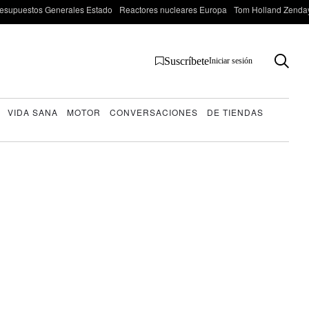
esupuestos Generales Estado
Reactores nucleares Europa
Tom Holland Zenda
Suscríbete
Iniciar sesión
VIDA SANA
MOTOR
CONVERSACIONES
DE TIENDAS