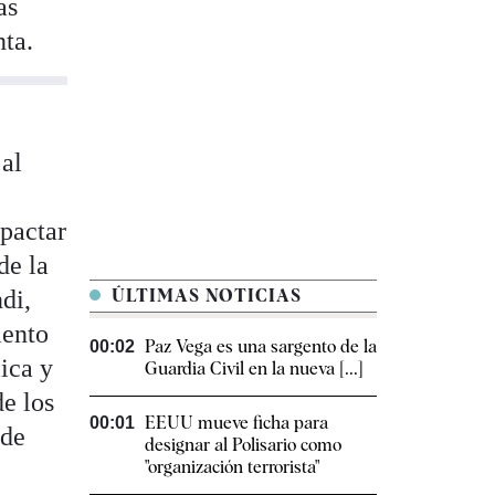
as
nta.
 al
 pactar
de la
ndi,
ÚLTIMAS NOTICIAS
iento
Paz Vega es una sargento de la
00:02
ica y
Guardia Civil en la nueva [...]
e los
EEUU mueve ficha para
00:01
 de
designar al Polisario como
"organización terrorista"