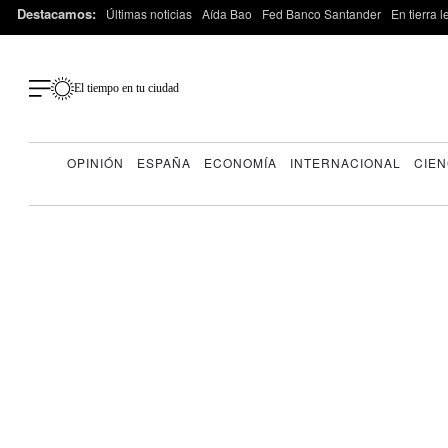
Destacamos:
Últimas noticias
Aída Bao
Fed Banco Santander
En tierra 
El tiempo en tu ciudad
OPINIÓN
ESPAÑA
ECONOMÍA
INTERNACIONAL
CIEN