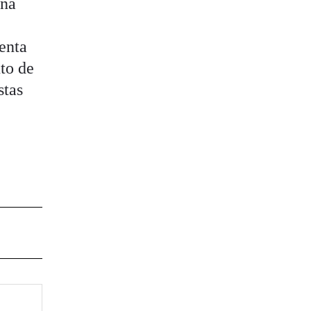
ina
denta
uto de
stas