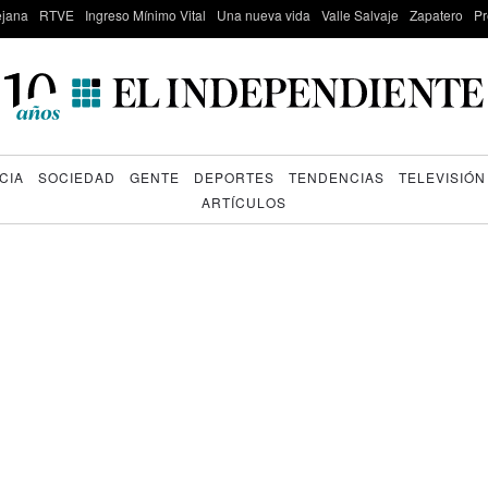
lejana
RTVE
Ingreso Mínimo Vital
Una nueva vida
Valle Salvaje
Zapatero
Pr
CIA
SOCIEDAD
GENTE
DEPORTES
TENDENCIAS
TELEVISIÓN
ARTÍCULOS