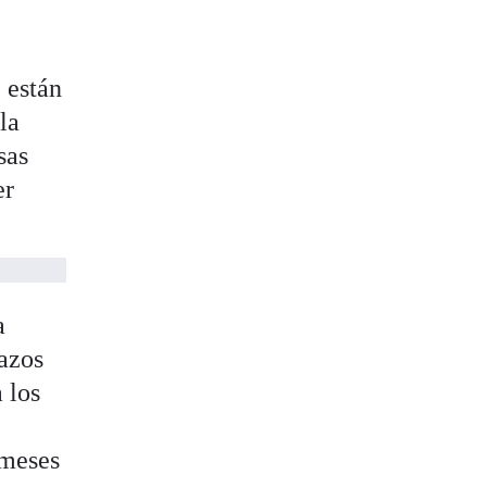
 están
la
sas
er
a
lazos
 los
s
 meses