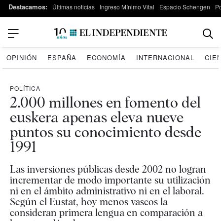
Destacamos:
Últimas noticias
Ingreso Mínimo Vital
Espacio Schengen
P
OPINIÓN
ESPAÑA
ECONOMÍA
INTERNACIONAL
CIE
POLÍTICA
2.000 millones en fomento del
euskera apenas eleva nueve
puntos su conocimiento desde
1991
Las inversiones públicas desde 2002 no logran
incrementar de modo importante su utilización
ni en el ámbito administrativo ni en el laboral.
Según el Eustat, hoy menos vascos la
consideran primera lengua en comparación a