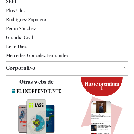
SEPI
Internacional
Plus Ultra
Gente
Rodríguez Zapatero
Televisión
Pedro Sánchez
Tendencias
Guardia Civil
Leire Díez
Mercedes González Fernández
Corporativo
Contacto
Otras webs de
Hazte premium
Suscripción
Newsletter
Apps
Quiénes somos
Especificaciones