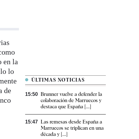
rias
 como
 en la
lo lo
amente
ÚLTIMAS NOTICIAS
a de
Brunner vuelve a defender la
15:50
inco
colaboración de Marruecos y
destaca que España [...]
Las remesas desde España a
15:47
Marruecos se triplican en una
década y [...]