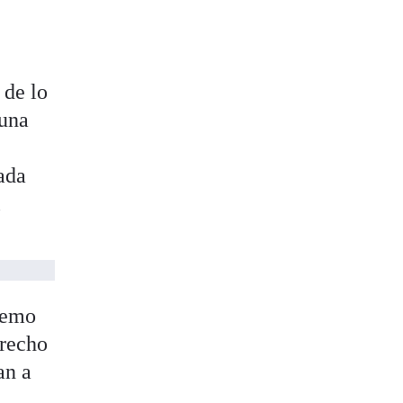
o
 de lo
 una
ada
l
premo
erecho
an a