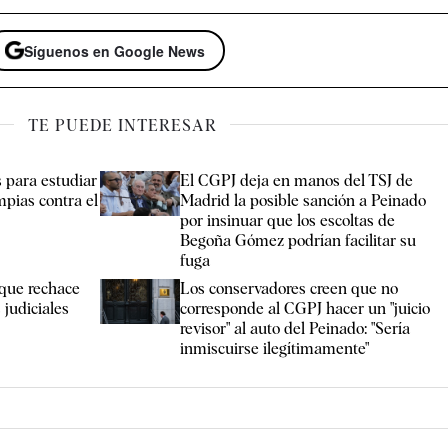
Síguenos en Google News
TE PUEDE INTERESAR
s para estudiar
El CGPJ deja en manos del TSJ de
pias contra el
Madrid la posible sanción a Peinado
por insinuar que los escoltas de
Begoña Gómez podrían facilitar su
fuga
 que rechace
Los conservadores creen que no
 judiciales
corresponde al CGPJ hacer un "juicio
revisor" al auto del Peinado: "Sería
inmiscuirse ilegítimamente"