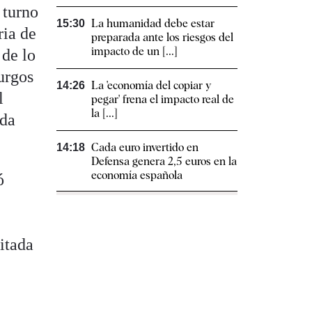
 turno
La humanidad debe estar
15:30
ria de
preparada ante los riesgos del
impacto de un [...]
 de lo
urgos
La 'economía del copiar y
14:26
l
pegar' frena el impacto real de
la [...]
ada
Cada euro invertido en
14:18
Defensa genera 2,5 euros en la
economía española
ó
itada