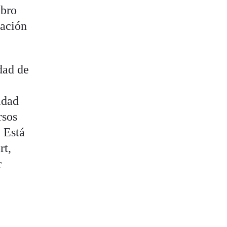
mbro
dación
dad de
idad
rsos
. Está
rt,
r