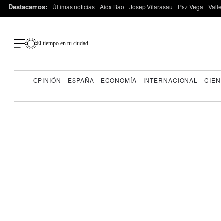
Destacamos:
Últimas noticias
Aída Bao
Josep Vilarasau
Paz Vega
Vall
El tiempo en tu ciudad
OPINIÓN
ESPAÑA
ECONOMÍA
INTERNACIONAL
CIEN