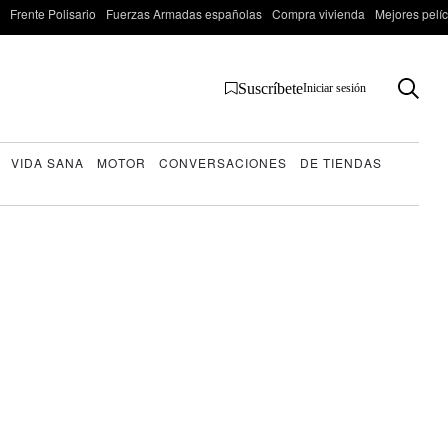
Frente Polisario
Fuerzas Armadas españolas
Compra vivienda
Mejores pelí
Suscríbete
Iniciar sesión
VIDA SANA
MOTOR
CONVERSACIONES
DE TIENDAS