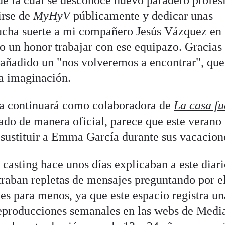
de la cual se desconoce nuevo paradero profes
irse de
MyHyV
públicamente y dedicar unas
Mucha suerte a mi compañero Jesús Vázquez en
o un honor trabajar con ese equipazo. Gracias
a añadido un "nos volveremos a encontrar", que
la imaginación.
na continuará como colaboradora de
La casa fu
mado de manera oficial, parece que este verano
sustituir a Emma García durante sus vacacion
casting hace unos días explicaban a este diar
ntraban repletas de mensajes preguntando por e
es para menos, ya que este espacio registra un
eproducciones semanales en las webs de Media