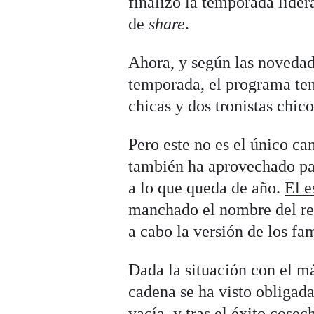
finalizó la temporada lide
de
share
.
Ahora, y según las novedad
temporada, el programa ten
chicas y dos tronistas chico
Pero este no es el único ca
también ha aprovechado par
a lo que queda de año.
El e
manchado el nombre del rea
a cabo la versión de los fa
Dada la situación con el m
cadena se ha visto obligada
vacía, y tras el éxito cose