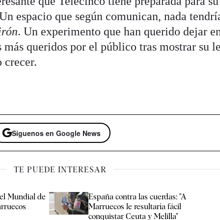
teresante que Telecinco tiene preparada para su
 Un espacio que según comunican, nada tendrí
irón
. Un experimento que han querido dejar e
 más queridos por el público tras mostrar su l
 crecer.
Síguenos en Google News
TE PUEDE INTERESAR
del Mundial de
España contra las cuerdas: "A
arruecos
Marruecos le resultaría fácil
conquistar Ceuta y Melilla"