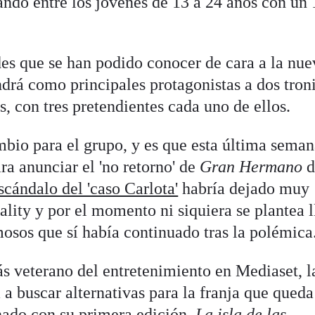
rando entre los jóvenes de 13 a 24 años con un
es que se han podido conocer de cara a la nue
drá como principales protagonistas a dos troni
s, con tres pretendientes cada uno de ellos.
mbio para el grupo, y es que esta última sema
a anunciar el 'no retorno' de
Gran Hermano
d
scándalo del 'caso Carlota'
habría dejado muy
lity y por el momento ni siquiera se plantea l
mosos que sí había continuado tras la polémica
ás veterano del entretenimiento en Mediaset, l
 a buscar alternativas para la franja que queda
chado con su primera edición,
La isla de las