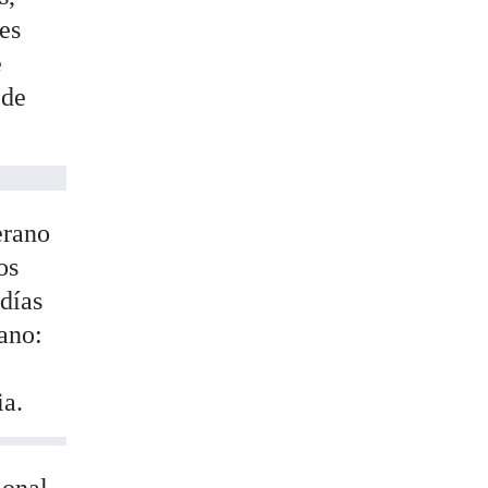
es
e
 de
erano
os
días
rano:
ia.