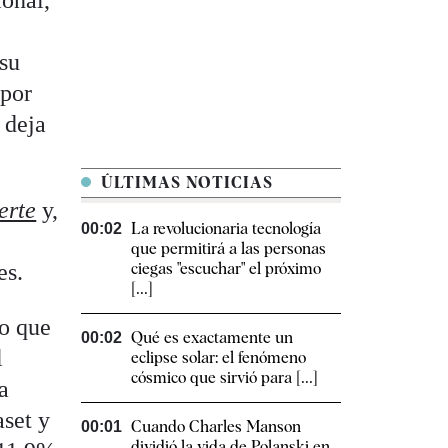
ional,
 su
 por
 deja
ÚLTIMAS NOTICIAS
erte
y,
La revolucionaria tecnología
00:02
que permitirá a las personas
es.
ciegas "escuchar" el próximo
[...]
io que
Qué es exactamente un
00:02
l
eclipse solar: el fenómeno
cósmico que sirvió para [...]
a
set y
Cuando Charles Manson
00:01
dividió la vida de Polanski en