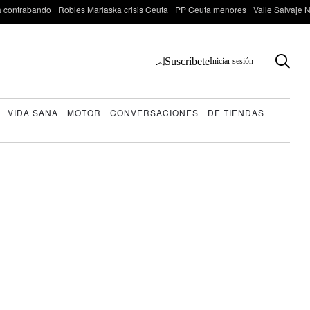
 contrabando
Robles Marlaska crisis Ceuta
PP Ceuta menores
Valle Salvaje N
Suscríbete
Iniciar sesión
VIDA SANA
MOTOR
CONVERSACIONES
DE TIENDAS