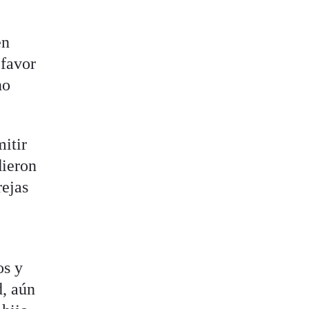
en
 favor
no
mitir
dieron
rejas
os y
d, aún