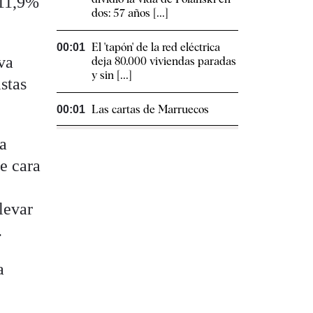
 11,9%
dos: 57 años [...]
El 'tapón' de la red eléctrica
00:01
va
deja 80.000 viviendas paradas
y sin [...]
stas
Las cartas de Marruecos
00:01
na
e cara
levar
.
a