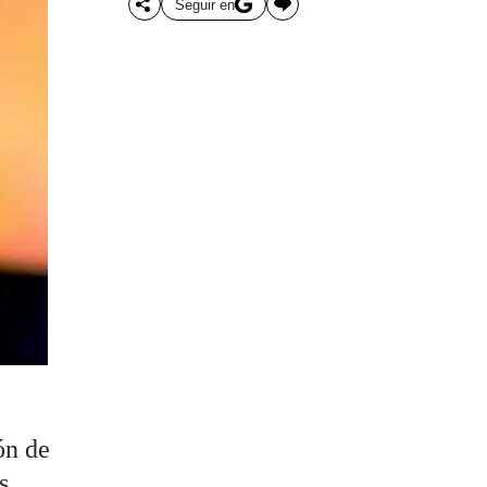
Seguir en
ón de
s,