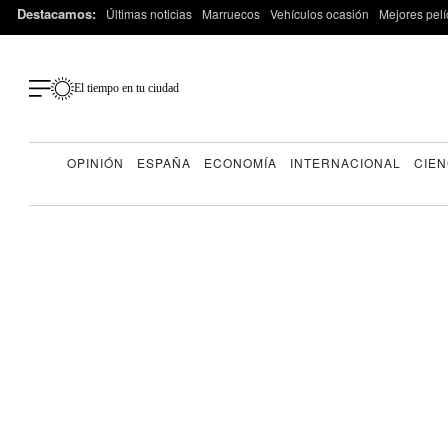
Destacamos:
Últimas noticias
Marruecos
Vehículos ocasión
Mejores pelí
El tiempo en tu ciudad
OPINIÓN
ESPAÑA
ECONOMÍA
INTERNACIONAL
CIEN