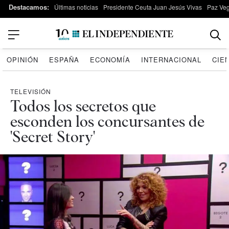
Destacamos:
Últimas noticias
Presidente Ceuta Juan Jesús Vivas
Paz Ve
OPINIÓN
ESPAÑA
ECONOMÍA
INTERNACIONAL
CIE
TELEVISIÓN
Todos los secretos que
esconden los concursantes de
'Secret Story'