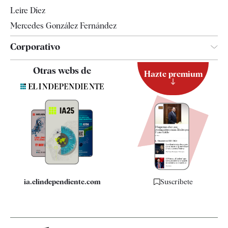
Leire Díez
Mercedes González Fernández
Corporativo
Contacto
Otras webs de
Hazte premium
Suscripción
Newsletter
Apps
Quiénes somos
Especificaciones
ia.elindependiente.com
Suscríbete