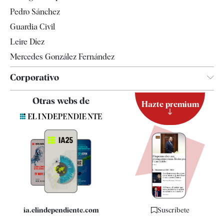
Televisión
Pedro Sánchez
Tendencias
Guardia Civil
Leire Díez
Mercedes González Fernández
Corporativo
Contacto
Otras webs de
Hazte premium
Suscripción
Newsletter
Apps
Quiénes somos
Especificaciones
ia.elindependiente.com
Suscríbete