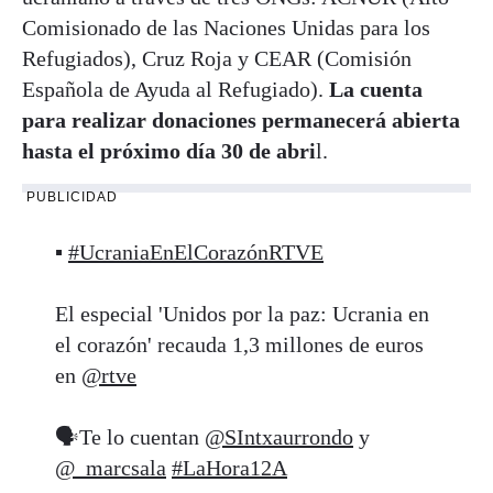
Comisionado de las Naciones Unidas para los
Refugiados), Cruz Roja y CEAR (Comisión
Española de Ayuda al Refugiado).
La cuenta
para realizar donaciones permanecerá abierta
hasta el próximo día 30 de abri
l.
PUBLICIDAD
▪️
#UcraniaEnElCorazónRTVE
El especial 'Unidos por la paz: Ucrania en
el corazón' recauda 1,3 millones de euros
en
@rtve
🗣️Te lo cuentan
@SIntxaurrondo
y
@_marcsala
#LaHora12A