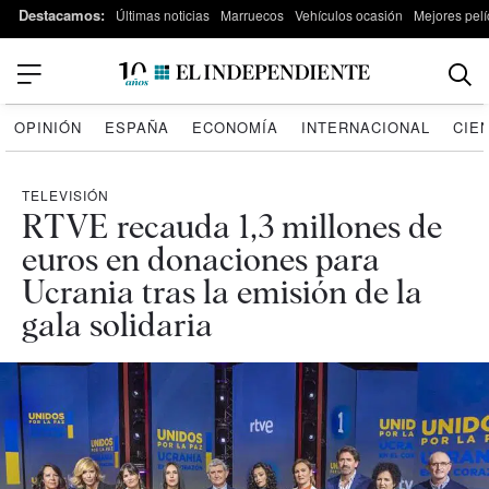
Destacamos:
Últimas noticias
Marruecos
Vehículos ocasión
Mejores pelí
OPINIÓN
ESPAÑA
ECONOMÍA
INTERNACIONAL
CIE
TELEVISIÓN
RTVE recauda 1,3 millones de
euros en donaciones para
Ucrania tras la emisión de la
gala solidaria