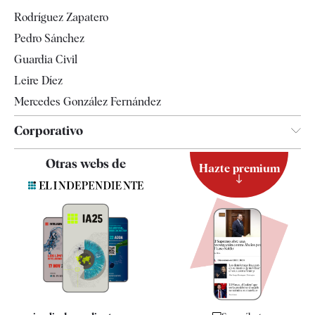
Gente
Rodríguez Zapatero
Televisión
Pedro Sánchez
Tendencias
Guardia Civil
Leire Díez
Mercedes González Fernández
Corporativo
Contacto
Otras webs de
Hazte premium
Suscripción
Newsletter
Apps
Quiénes somos
Especificaciones