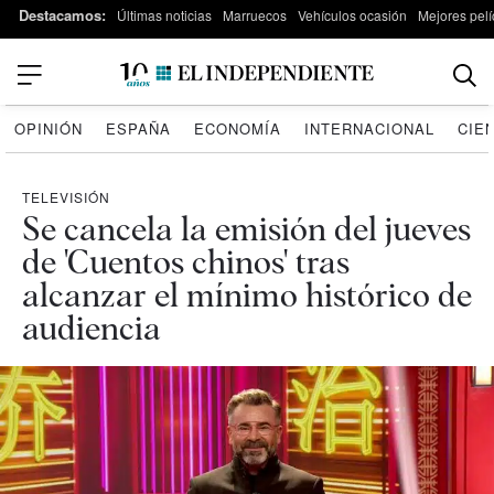
Destacamos:
Últimas noticias
Marruecos
Vehículos ocasión
Mejores pelí
OPINIÓN
ESPAÑA
ECONOMÍA
INTERNACIONAL
CIE
TELEVISIÓN
Se cancela la emisión del jueves
de 'Cuentos chinos' tras
alcanzar el mínimo histórico de
audiencia