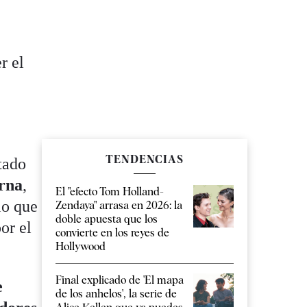
r el
TENDENCIAS
tado
erna
,
El "efecto Tom Holland-
lo que
Zendaya" arrasa en 2026: la
doble apuesta que los
or el
convierte en los reyes de
Hollywood
Final explicado de 'El mapa
e
de los anhelos', la serie de