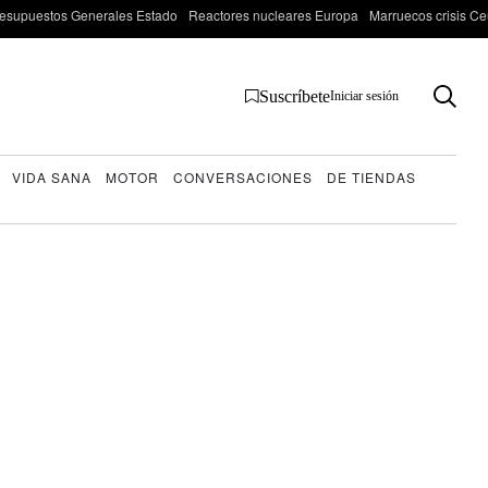
esupuestos Generales Estado
Reactores nucleares Europa
Marruecos crisis Ce
Suscríbete
Iniciar sesión
VIDA SANA
MOTOR
CONVERSACIONES
DE TIENDAS