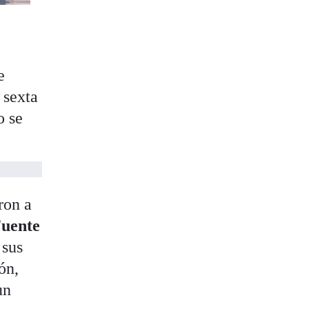
e
 sexta
o se
ron a
uente
 sus
ón,
un