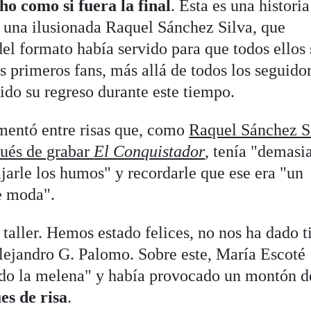
o como si fuera la final
. Esta es una historia
o una ilusionada Raquel Sánchez Silva, que
el formato había servido para que todos ellos 
s primeros fans, más allá de todos los seguido
dido su regreso durante este tiempo.
mentó entre risas que, como
Raquel Sánchez S
pués de grabar
El Conquistador
, tenía "demasi
jarle los humos" y recordarle que ese era "un
e moda".
 taller. Hemos estado felices, no nos ha dado 
Alejandro G. Palomo. Sobre este, María Escoté
ado la melena" y había provocado un montón d
es de risa
.