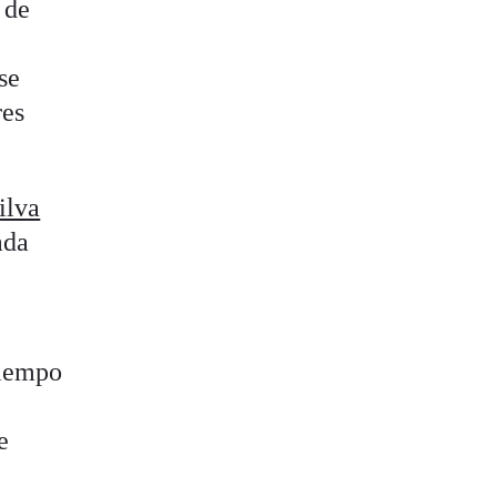
 de
se
res
ilva
ada
tiempo
e