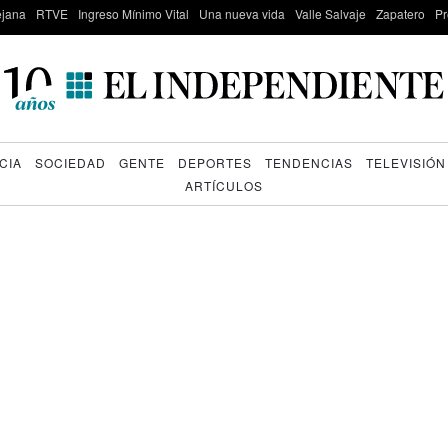
lejana
RTVE
Ingreso Mínimo Vital
Una nueva vida
Valle Salvaje
Zapatero
Pr
CIA
SOCIEDAD
GENTE
DEPORTES
TENDENCIAS
TELEVISIÓN
ARTÍCULOS