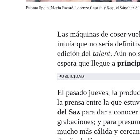
Palomo Spain, María Escoté, Lorenzo Caprile y Raquel Sánchez Sil
Las máquinas de coser vuel
intuía que no sería definit
edición del
talent
. Aún no 
espera que llegue a
princip
PUBLICIDAD
El pasado jueves, la produ
la prensa entre la que estu
del Saz
para dar a conocer 
grabaciones; y para presum
mucho más cálida y cercana