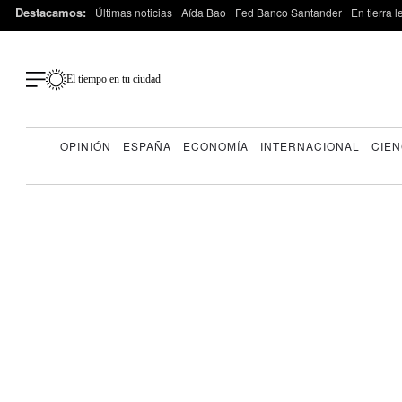
Destacamos:
Últimas noticias
Aída Bao
Fed Banco Santander
En tierra 
El tiempo en tu ciudad
OPINIÓN
ESPAÑA
ECONOMÍA
INTERNACIONAL
CIEN