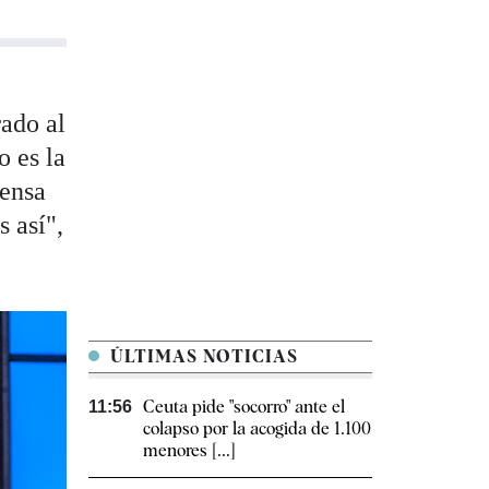
rado al
o es la
iensa
s así",
ÚLTIMAS NOTICIAS
Ceuta pide "socorro" ante el
11:56
colapso por la acogida de 1.100
menores [...]