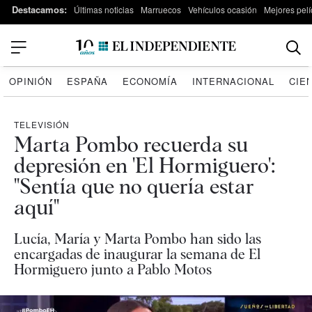
Destacamos:
Últimas noticias
Marruecos
Vehículos ocasión
Mejores pelí
OPINIÓN
ESPAÑA
ECONOMÍA
INTERNACIONAL
CIE
TELEVISIÓN
Marta Pombo recuerda su
depresión en 'El Hormiguero':
"Sentía que no quería estar
aquí"
Lucía, María y Marta Pombo han sido las
encargadas de inaugurar la semana de El
Hormiguero junto a Pablo Motos