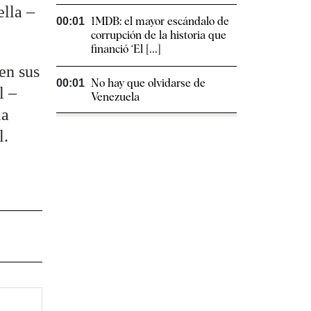
lla –
1MDB: el mayor escándalo de
00:01
corrupción de la historia que
financió ‘El [...]
en sus
No hay que olvidarse de
00:01
l –
Venezuela
la
l.