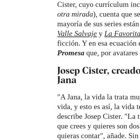
Cister, cuyo currículum in
otra mirada
), cuenta que s
mayoría de sus series está
Valle Salvaje
y
La Favorit
ficción. Y en esa ecuación
Promesa
que, por avatares 
Josep Cister, cread
Jana
"A Jana, la vida la trata m
vida, y esto es así, la vid
describe Josep Cister. "La t
que crees y quieres son do
quieras contar", añade. Si