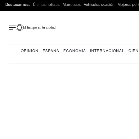
Destacamos:
Últimas noticias
Marruecos
Vehículos ocasión
Mejores pelí
El tiempo en tu ciudad
OPINIÓN
ESPAÑA
ECONOMÍA
INTERNACIONAL
CIEN