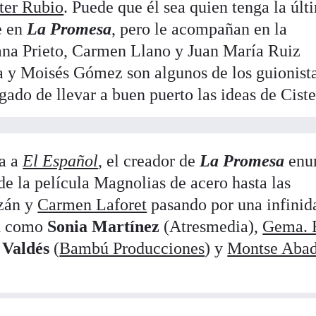
ter Rubio
. Puede que él sea quien tenga la últ
e en
La Promesa
, pero le acompañan en la
ana Prieto, Carmen Llano y Juan María Ruiz
 y Moisés Gómez son algunos de los guionist
ado de llevar a buen puerto las ideas de Ciste
da a
El Español
, el creador de
La Promesa
enu
sde la película Magnolias de acero hasta las
azán y
Carmen Laforet
pasando por una infinid
ón como
Sonia Martínez
(Atresmedia),
Gema. 
 Valdés
(
Bambú Producciones
) y
Montse Aba