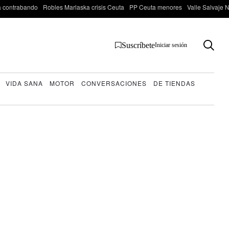
 contrabando
Robles Marlaska crisis Ceuta
PP Ceuta menores
Valle Salvaje N
Suscríbete
Iniciar sesión
VIDA SANA
MOTOR
CONVERSACIONES
DE TIENDAS