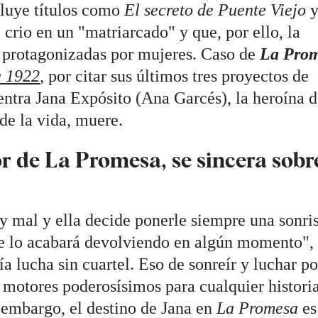
cluye títulos como
El secreto de Puente Viejo
e crio en un "matriarcado" y que, por ello, la
n protagonizadas por mujeres. Caso de
La Pro
a 1922
, por citar sus últimos tres proyectos de
 entra Jana Expósito (Ana Garcés), la heroína 
de la vida, muere.
or de La Promesa, se sincera sobr
uy mal y ella decide ponerle siempre una sonris
a te lo acabará devolviendo en algún momento",
ía lucha sin cuartel. Eso de sonreír y luchar po
s motores poderosísimos para cualquier histori
n embargo, el destino de Jana en
La Promesa
es