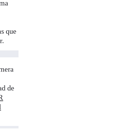
ima
as que
r.
mera
ad de
R
d