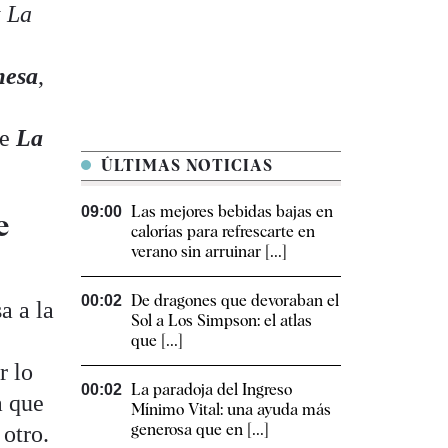
y
La
mesa
,
de
La
ÚLTIMAS NOTICIAS
Las mejores bebidas bajas en
09:00
e
calorías para refrescarte en
verano sin arruinar [...]
De dragones que devoraban el
00:02
a a la
Sol a Los Simpson: el atlas
que [...]
r lo
La paradoja del Ingreso
00:02
a que
Mínimo Vital: una ayuda más
generosa que en [...]
 otro.