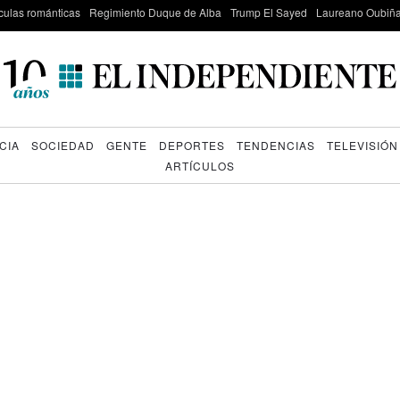
culas románticas
Regimiento Duque de Alba
Trump El Sayed
Laureano Oubiña
CIA
SOCIEDAD
GENTE
DEPORTES
TENDENCIAS
TELEVISIÓN
ARTÍCULOS