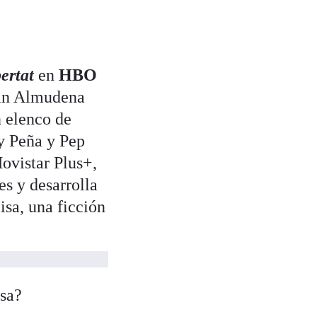
ertat
en
HBO
ñan Almudena
n elenco de
ky Peña y Pep
vistar Plus+,
s y desarrolla
isa, una ficción
isa?