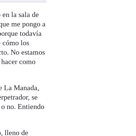
en la sala de
2 que me pongo a
porque todavía
e cómo los
cto. No estamos
es hacer como
de La Manada,
rpetrador, se
o o no. Entiendo
 lleno de