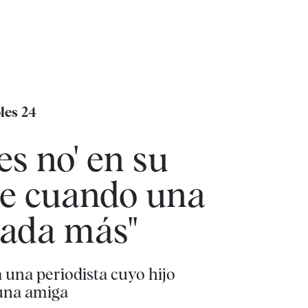
les 24
es no' en su
ue cuando una
nada más"
 a una periodista cuyo hijo
 una amiga