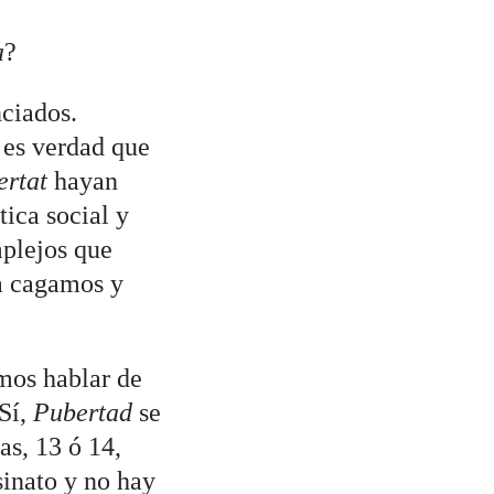
a
?
nciados.
 es verdad que
rtat
hayan
tica social y
mplejos que
a cagamos y
amos hablar de
 Sí,
Pubertad
se
as, 13 ó 14,
inato y no hay