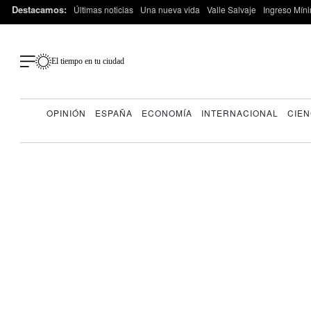
Destacamos:
Últimas noticias
Una nueva vida
Valle Salvaje
Ingreso Míni
El tiempo en tu ciudad
OPINIÓN
ESPAÑA
ECONOMÍA
INTERNACIONAL
CIEN