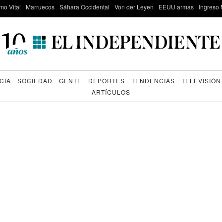
mo Vital
Marruecos
Sáhara Occidental
Von der Leyen
EEUU armas
Ingreso 
CIA
SOCIEDAD
GENTE
DEPORTES
TENDENCIAS
TELEVISIÓN
ARTÍCULOS