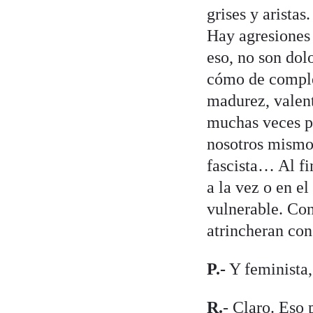
grises y arista
Hay agresiones 
eso, no son dol
cómo de complej
madurez, valent
muchas veces p
nosotros mismo
fascista… Al fi
a la vez o en e
vulnerable. Con
atrincheran co
P.-
Y feminista,
R.
- Claro. Eso 