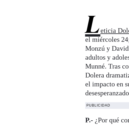
L
eticia Dol
el miércoles 24
Monzú y David G
adultos y adole
Munné. Tras co
Dolera dramatiz
el impacto en s
desesperanzador
PUBLICIDAD
P.-
¿Por qué con