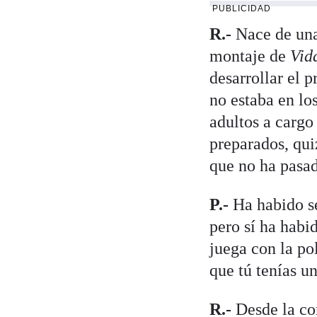
PUBLICIDAD
R.-
Nace de una
montaje de
Vid
desarrollar el 
no estaba en lo
adultos a cargo
preparados, qui
que no ha pasad
P.-
Ha habido se
pero sí ha habi
juega con la po
que tú tenías un
R.-
Desde la co