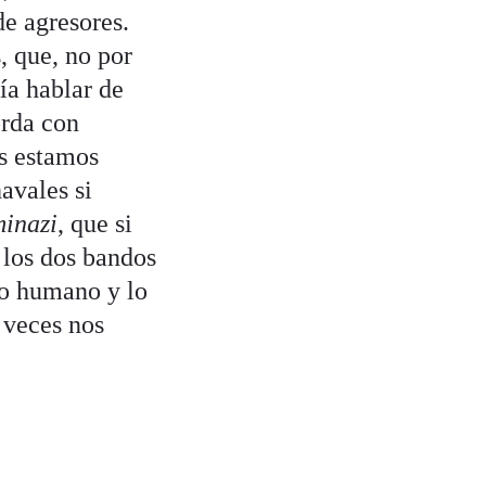
de agresores.
, que, no por
ía hablar de
orda con
s estamos
avales si
minazi
, que si
 los dos bandos
lo humano y lo
 veces nos