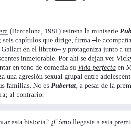
era
(Barcelona, 1981) estrena la miniserie
Pub
; seis capítulos que dirige, firma –le acompa
allart en el libreto– y protagoniza junto a u
scentes inmejorable. Por ahí se dejan ver Vic
ntar en tono de comedia su
Vida perfecta
en Mo
a una agresión sexual grupal entre adolescente
us familias. No es
Pubertat
, a pesar de la prem
a; al contrario.
tar esta historia? ¿Cómo llegaste a esta prem