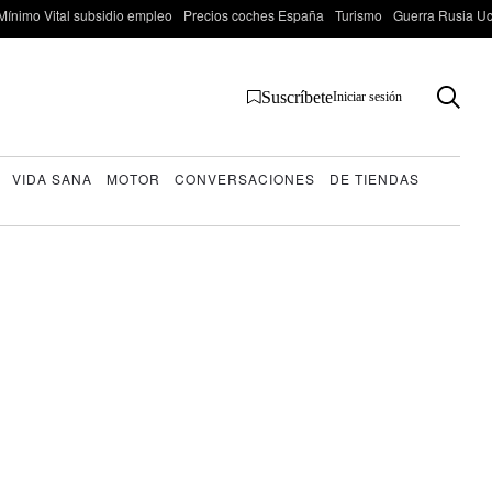
Mínimo Vital subsidio empleo
Precios coches España
Turismo
Guerra Rusia Ucr
Suscríbete
Iniciar sesión
VIDA SANA
MOTOR
CONVERSACIONES
DE TIENDAS