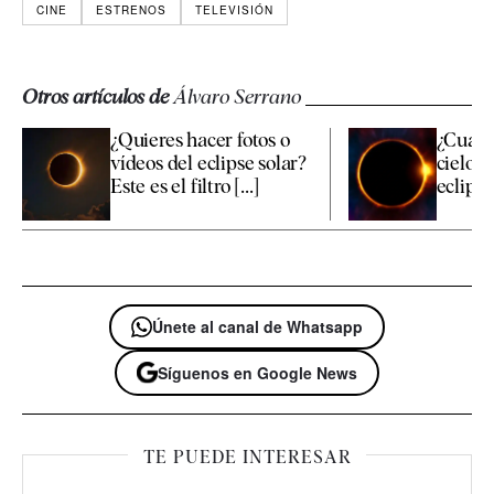
CINE
ESTRENOS
TELEVISIÓN
Otros artículos de
Álvaro Serrano
¿Quieres hacer fotos o
¿Cuánd
vídeos del eclipse solar?
cielo p
Este es el filtro [...]
eclipse 
Únete al canal de Whatsapp
Síguenos en Google News
TE PUEDE INTERESAR