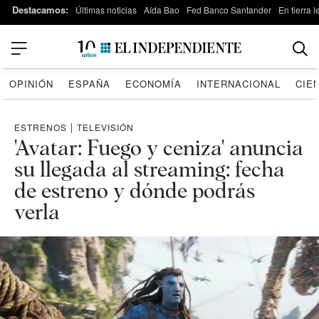
Destacamos:
Últimas noticias
Aída Bao
Fed Banco Santander
En tierra 
OPINIÓN
ESPAÑA
ECONOMÍA
INTERNACIONAL
CIE
ESTRENOS
|
TELEVISIÓN
'Avatar: Fuego y ceniza' anuncia
su llegada al streaming: fecha
de estreno y dónde podrás
verla