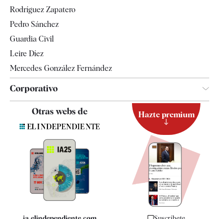
Gente
Rodríguez Zapatero
Televisión
Pedro Sánchez
Tendencias
Guardia Civil
Leire Díez
Mercedes González Fernández
Corporativo
Contacto
Otras webs de
Hazte premium
Suscripción
Newsletter
Apps
Quiénes somos
Especificaciones
ia.elindependiente.com
Suscríbete