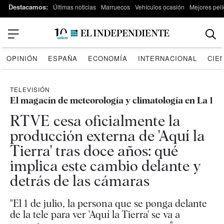
Destacamos:
Últimas noticias
Marruecos
Vehículos ocasión
Mejores pelí
OPINIÓN
ESPAÑA
ECONOMÍA
INTERNACIONAL
CIE
TELEVISIÓN
El magacín de meteorología y climatología en La 1
RTVE cesa oficialmente la
producción externa de 'Aquí la
Tierra' tras doce años: qué
implica este cambio delante y
detrás de las cámaras
"El 1 de julio, la persona que se ponga delante
de la tele para ver 'Aquí la Tierra' se va a