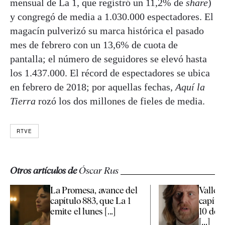
mensual de La 1, que registró un 11,2% de
share
)
y congregó de media a 1.030.000 espectadores. El
magacín pulverizó su marca histórica el pasado
mes de febrero con un 13,6% de cuota de
pantalla; el número de seguidores se elevó hasta
los 1.437.000. El récord de espectadores se ubica
en febrero de 2018; por aquellas fechas,
Aquí la
Tierra
rozó los dos millones de fieles de media.
RTVE
Otros artículos de
Óscar Rus
La Promesa, avance del
Valle S
capítulo 883, que La 1
capítul
emite el lunes [...]
10 de 
[...]