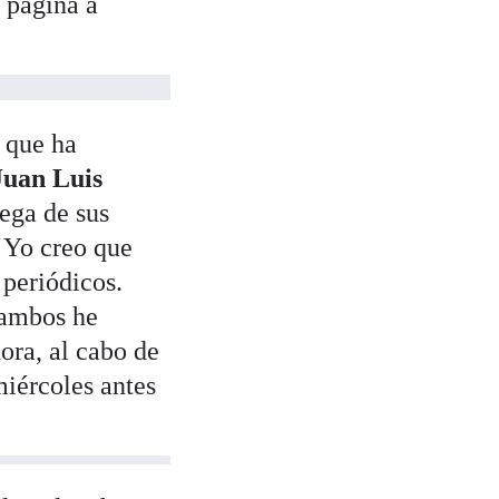
, página a
 que ha
Juan Luis
ega de sus
 Yo creo que
periódicos.
 ambos he
ora, al cabo de
miércoles antes