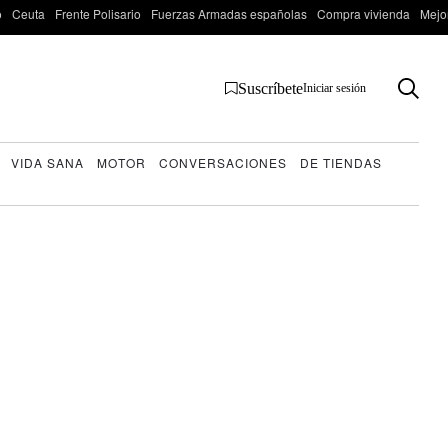
o
Ceuta
Frente Polisario
Fuerzas Armadas españolas
Compra vivienda
Mejo
Suscríbete
Iniciar sesión
VIDA SANA
MOTOR
CONVERSACIONES
DE TIENDAS