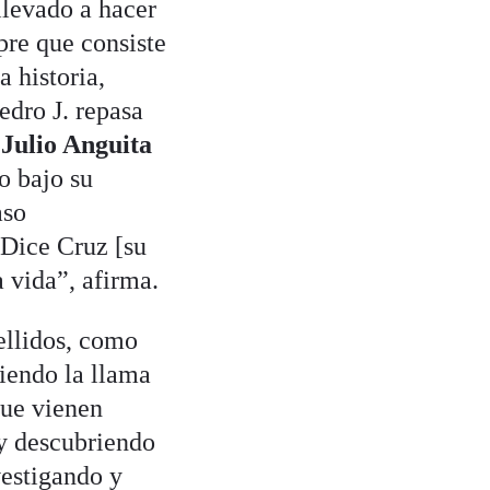
llevado a hacer
pre que consiste
a historia,
dro J. repasa
y
Julio Anguita
mo bajo su
aso
“Dice Cruz [su
a vida”, afirma.
ellidos, como
iendo la llama
que vienen
y descubriendo
vestigando y