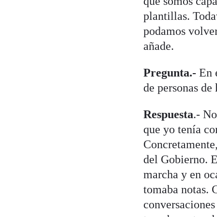
que somos capac
plantillas. Tod
podamos volver 
añade.
Pregunta.-
En 
de personas de
Respuesta
.- No
que yo tenía co
Concretamente, 
del Gobierno. E
marcha y en oca
tomaba notas. C
conversaciones 