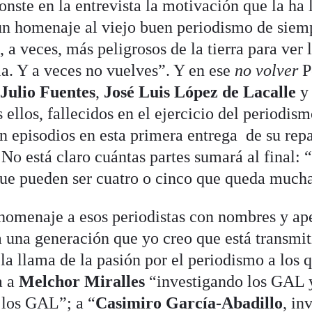
onste en la entrevista la motivación que la ha 
 un homenaje al viejo buen periodismo de siem
s, a veces, más peligrosos de la tierra para ver l
la. Y a veces no vuelves”. Y en ese
no volver
Pe
Julio Fuentes
,
José Luis López de Lacalle
 ellos, fallecidos en el ejercicio del periodis
en episodios en esta primera entrega de su rep
 No está claro cuántas partes sumará al final: 
que pueden ser cuatro o cinco que queda much
homenaje a esos periodistas con nombres y ap
 una generación que yo creo que está transmit
 la llama de la pasión por el periodismo a los 
a a
Melchor Miralles
“investigando los GAL 
 los GAL”; a “
Casimiro García-Abadillo
, in