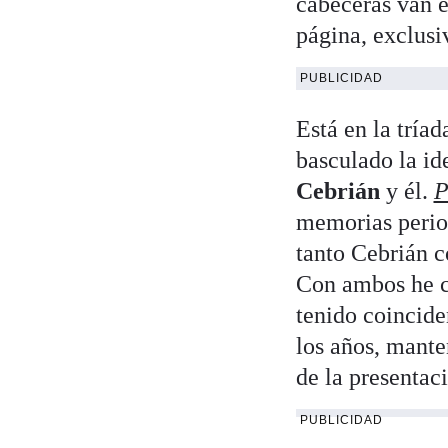
cabeceras van e
página, exclusi
PUBLICIDAD
Está en la tría
basculado la id
Cebrián
y él.
P
memorias perio
tanto Cebrián c
Con ambos he c
tenido coincide
los años, mante
de la presentaci
PUBLICIDAD