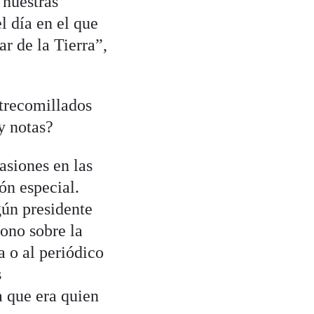
 nuestras
l día en el que
r de la Tierra”,
trecomillados
y notas?
asiones en las
ón especial.
ún presidente
fono sobre la
 o al periódico
s
a que era quien