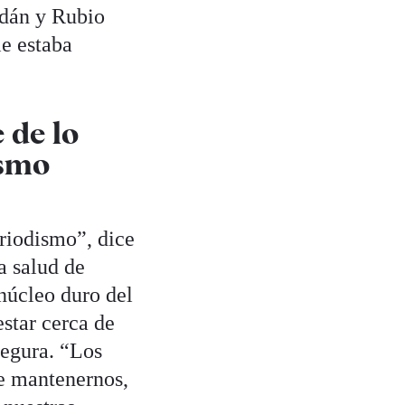
rdán y Rubio
le estaba
 de lo
ismo
riodismo”, dice
a salud de
núcleo duro del
star cerca de
segura. “Los
e mantenernos,