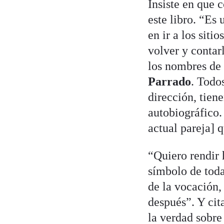
Insiste en que c
este libro. “Es
en ir a los sitio
volver y contar
los nombres de
Parrado
. Todos
dirección, tien
autobiográfico.
actual pareja] 
“Quiero rendir 
símbolo de toda
de la vocación,
después”. Y cit
la verdad sobre