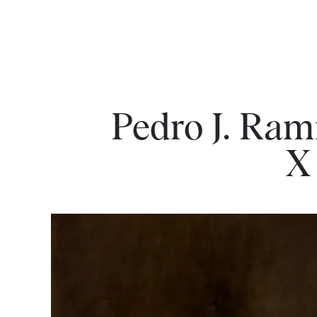
Pedro J. Ramí
X