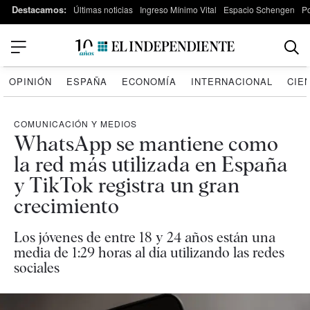
Destacamos:
Últimas noticias
Ingreso Mínimo Vital
Espacio Schengen
P
OPINIÓN
ESPAÑA
ECONOMÍA
INTERNACIONAL
CIE
COMUNICACIÓN Y MEDIOS
WhatsApp se mantiene como
la red más utilizada en España
y TikTok registra un gran
crecimiento
Los jóvenes de entre 18 y 24 años están una
media de 1:29 horas al día utilizando las redes
sociales