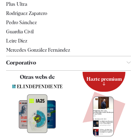
Plus Ultra
Gente
Rodríguez Zapatero
Televisión
Pedro Sánchez
Tendencias
Guardia Civil
Leire Díez
Mercedes González Fernández
Corporativo
Contacto
Otras webs de
Hazte premium
Suscripción
Newsletter
Apps
Quiénes somos
Especificaciones