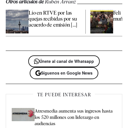
Otros artículos de
Rubén Arranz
Lío en RTVE por las
Feli Ve
quejas recibidas por su
muñec
acuerdo de emisión [...]
Únete al canal de Whatsapp
Síguenos en Google News
TE PUEDE INTERESAR
Atresmedia aumenta sus ingresos hasta
los 520 millones con liderazgo en
audiencias