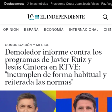
Destacamos:
Últimas noticias
Presidente Ceuta Juan Jesús Vivas
Paz Ve
OPINIÓN
ESPAÑA
ECONOMÍA
INTERNACIONAL
CIE
COMUNICACIÓN Y MEDIOS
Demoledor informe contra los
programas de Javier Ruiz y
Jesús Cintora en RTVE:
"incumplen de forma habitual y
reiterada las normas"