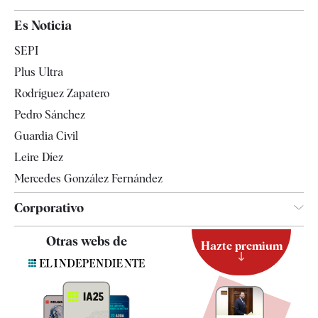
España
Es Noticia
Economía
SEPI
Internacional
Plus Ultra
Gente
Rodríguez Zapatero
Televisión
Pedro Sánchez
Tendencias
Guardia Civil
Leire Díez
Mercedes González Fernández
Corporativo
Contacto
Otras webs de
Hazte premium
Suscripción
Newsletter
Apps