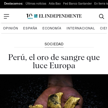
Destacamos:
Últimas noticias
Aída Bao
Fed Banco Santander
En tierra 
OPINIÓN
ESPAÑA
ECONOMÍA
INTERNACIONAL
CIE
SOCIEDAD
Perú, el oro de sangre que
luce Europa