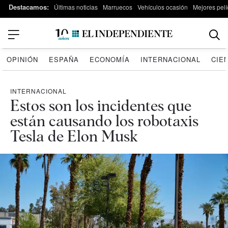
Destacamos:
Últimas noticias
Marruecos
Vehículos ocasión
Mejores pelí
OPINIÓN
ESPAÑA
ECONOMÍA
INTERNACIONAL
CIE
INTERNACIONAL
Estos son los incidentes que
están causando los robotaxis
Tesla de Elon Musk