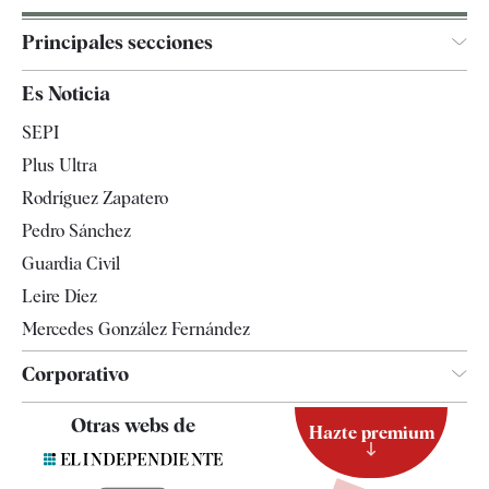
Principales secciones
España
Es Noticia
Economía
SEPI
Internacional
Plus Ultra
Gente
Rodríguez Zapatero
Televisión
Pedro Sánchez
Tendencias
Guardia Civil
Leire Díez
Mercedes González Fernández
Corporativo
Contacto
Otras webs de
Hazte premium
Suscripción
Newsletter