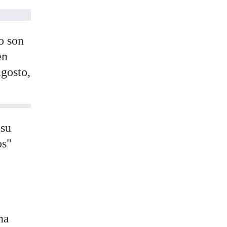
o son
en
agosto,
 su
os"
na