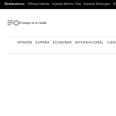
Destacamos:
Últimas noticias
Ingreso Mínimo Vital
Espacio Schengen
P
El tiempo en tu ciudad
OPINIÓN
ESPAÑA
ECONOMÍA
INTERNACIONAL
CIEN