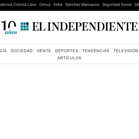
odemos Crónica Libre
Ormuz
Indra
Sánchez Marruecos
Seguridad Social
Sá
CIA
SOCIEDAD
GENTE
DEPORTES
TENDENCIAS
TELEVISIÓN
ARTÍCULOS