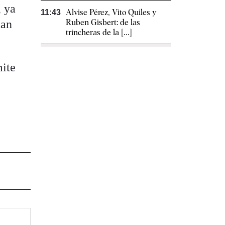
, ya
Alvise Pérez, Vito Quiles y
11:43
dan
Ruben Gisbert: de las
trincheras de la [...]
mite