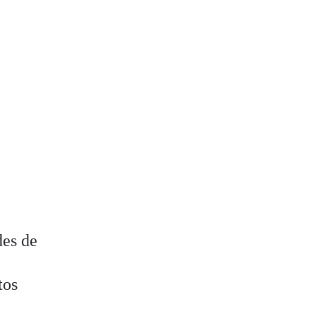
des de
tos