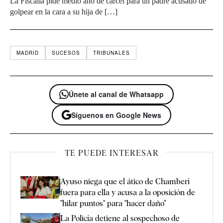
La Fiscalía pide medio año de cárcel para un padre acusado de
golpear en la cara a su hija de […]
MADRID
SUCESOS
TRIBUNALES
Únete al canal de Whatsapp
Síguenos en Google News
TE PUEDE INTERESAR
Ayuso niega que el ático de Chamberí
fuera para ella y acusa a la oposición de
"hilar puntos" para "hacer daño"
La Policía detiene al sospechoso de