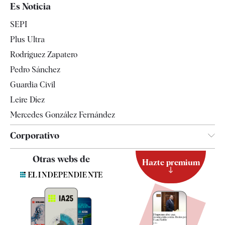
España
Es Noticia
Economía
SEPI
Internacional
Plus Ultra
Gente
Rodríguez Zapatero
Televisión
Pedro Sánchez
Tendencias
Guardia Civil
Leire Díez
Mercedes González Fernández
Corporativo
Contacto
Otras webs de
Hazte premium
Suscripción
Newsletter
Apps
Quiénes somos