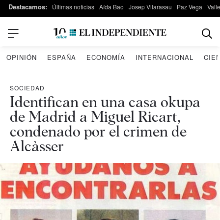
Destacamos:
Últimas noticias
Aída Bao
Josep Vilarasau
Paz Vega
Vall
OPINIÓN
ESPAÑA
ECONOMÍA
INTERNACIONAL
CIE
SOCIEDAD
Identifican en una casa okupa
de Madrid a Miguel Ricart,
condenado por el crimen de
Alcàsser