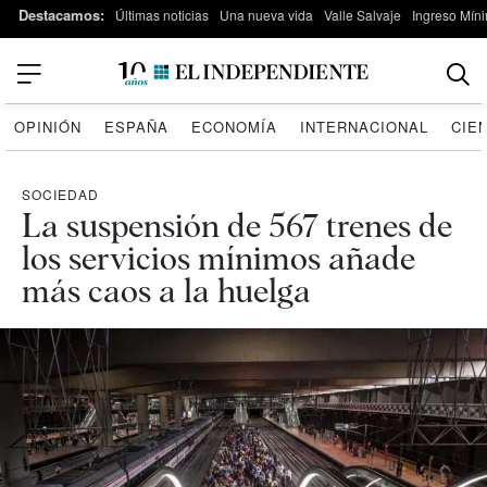
Destacamos:
Últimas noticias
Una nueva vida
Valle Salvaje
Ingreso Míni
OPINIÓN
ESPAÑA
ECONOMÍA
INTERNACIONAL
CIE
SOCIEDAD
La suspensión de 567 trenes de
los servicios mínimos añade
más caos a la huelga