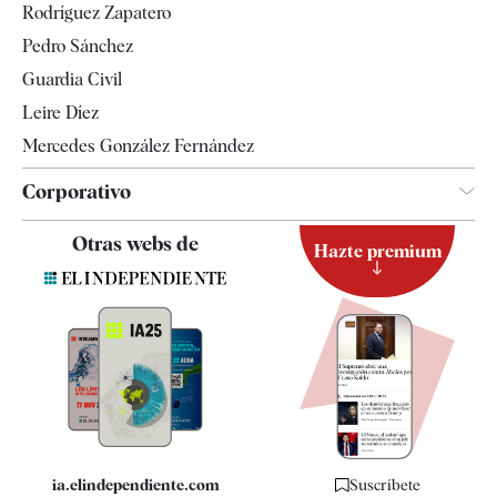
Rodríguez Zapatero
Televisión
Pedro Sánchez
Tendencias
Guardia Civil
Leire Díez
Mercedes González Fernández
Corporativo
Contacto
Otras webs de
Hazte premium
Suscripción
Newsletter
Apps
Quiénes somos
Especificaciones
ia.elindependiente.com
Suscríbete