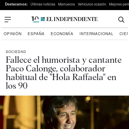
Destacamos:
Últimas noticias
Marruecos
Vehículos ocasión
Mejores pelí
OPINIÓN
ESPAÑA
ECONOMÍA
INTERNACIONAL
CIE
SOCIEDAD
Fallece el humorista y cantante
Paco Calonge, colaborador
habitual de "Hola Raffaela" en
los 90