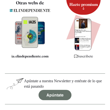
Contacto
Otras webs de
Hazte premium
Suscripción
Newsletter
Apps
Quiénes somos
Especificaciones
ia.elindependiente.com
Suscríbete
Apúntate a nuestra Newsletter y entérate de lo que
está pasando
Apúntate