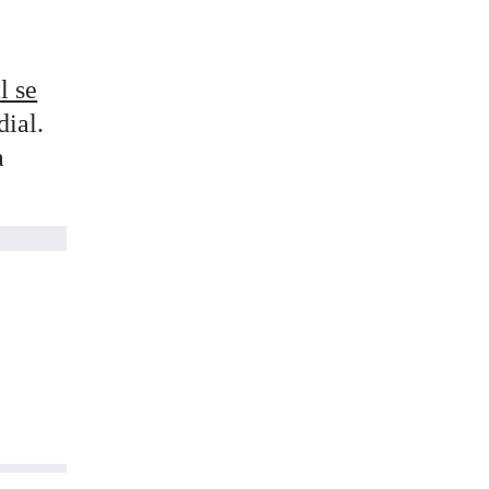
l se
dial.
a