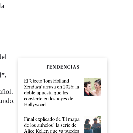
la
del
TENDENCIAS
l”.
El "efecto Tom Holland-
Zendaya" arrasa en 2026: la
añol.
doble apuesta que los
convierte en los reyes de
gundo,
Hollywood
Final explicado de 'El mapa
de los anhelos', la serie de
Alice Kellen que ya puedes