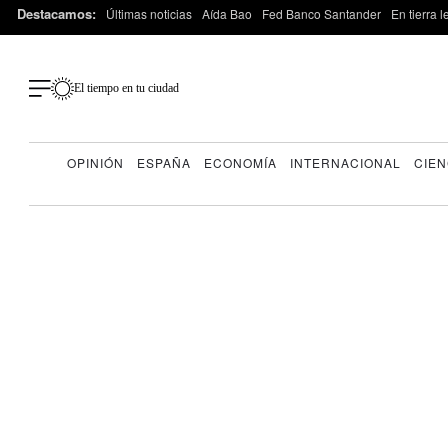
Destacamos:
Últimas noticias
Aída Bao
Fed Banco Santander
En tierra 
El tiempo en tu ciudad
OPINIÓN
ESPAÑA
ECONOMÍA
INTERNACIONAL
CIEN