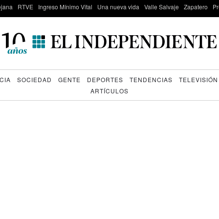
lejana
RTVE
Ingreso Mínimo Vital
Una nueva vida
Valle Salvaje
Zapatero
Pr
CIA
SOCIEDAD
GENTE
DEPORTES
TENDENCIAS
TELEVISIÓN
ARTÍCULOS