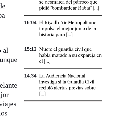
se desmarca del párroco que
de
pidió "bombardear Rabat" [...]
ba
El Riyadh Air Metropolitano
16:04
impulsa el mejor junio de la
historia para [...]
 al
Muere el guardia civil que
15:13
había matado a su expareja en
aunque
el [...]
La Audiencia Nacional
14:34
investiga si la Guardia Civil
elante
recibió alertas previas sobre
jor
[...]
viajes
los