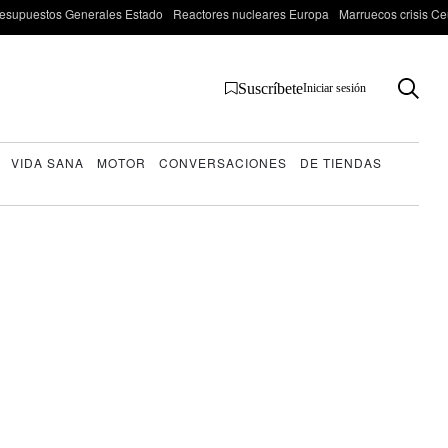
esupuestos Generales Estado
Reactores nucleares Europa
Marruecos crisis Ce
Suscríbete
Iniciar sesión
VIDA SANA
MOTOR
CONVERSACIONES
DE TIENDAS