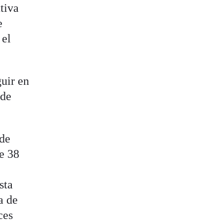
tiva
e
 el
guir en
 de
 de
e 38
sta
a de
ces