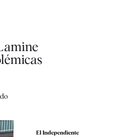
 Lamine
olémicas
ado
El Independiente