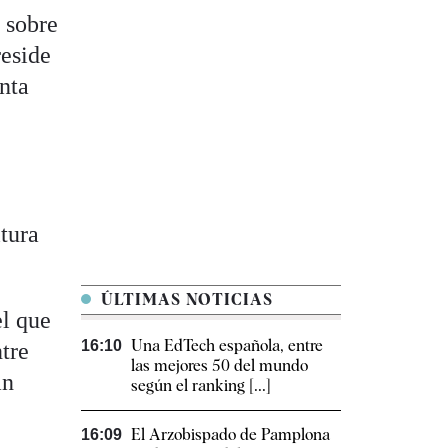
 sobre
reside
unta
ltura
ÚLTIMAS NOTICIAS
el que
Una EdTech española, entre
16:10
ntre
las mejores 50 del mundo
an
según el ranking [...]
El Arzobispado de Pamplona
16:09