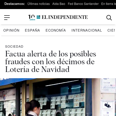
Destacamos:
Últimas noticias
Aída Bao
Fed Banco Santander
En tierra 
OPINIÓN
ESPAÑA
ECONOMÍA
INTERNACIONAL
CIE
SOCIEDAD
Facua alerta de los posibles
fraudes con los décimos de
Lotería de Navidad