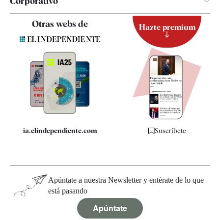
Corporativo
Contacto
Otras webs de
Hazte premium
Suscripción
Newsletter
Apps
Quiénes somos
Especificaciones
ia.elindependiente.com
Suscríbete
Apúntate a nuestra Newsletter y entérate de lo que
está pasando
Apúntate