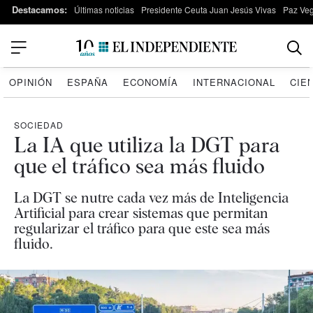
Destacamos:
Últimas noticias
Presidente Ceuta Juan Jesús Vivas
Paz Ve
OPINIÓN
ESPAÑA
ECONOMÍA
INTERNACIONAL
CIE
SOCIEDAD
La IA que utiliza la DGT para
que el tráfico sea más fluido
La DGT se nutre cada vez más de Inteligencia
Artificial para crear sistemas que permitan
regularizar el tráfico para que este sea más
fluido.