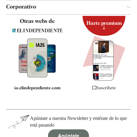
Corporativo
Contacto
Otras webs de
Hazte premium
Suscripción
Newsletter
Apps
Quiénes somos
Especificaciones
ia.elindependiente.com
Suscríbete
Apúntate a nuestra Newsletter y entérate de lo que
está pasando
Apúntate