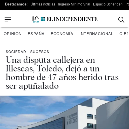
Destacamos:
Últimas noticias
Ingreso Mínimo Vital
Espacio Schengen
P
OPINIÓN
ESPAÑA
ECONOMÍA
INTERNACIONAL
CIE
SOCIEDAD
|
SUCESOS
Una disputa callejera en
Illescas, Toledo, dejó a un
hombre de 47 años herido tras
ser apuñalado