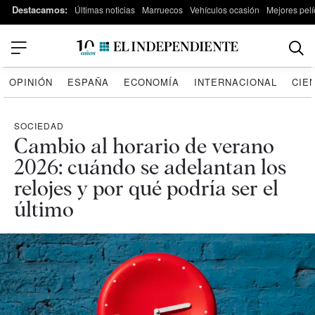
Destacamos:
Últimas noticias
Marruecos
Vehículos ocasión
Mejores pelí
OPINIÓN
ESPAÑA
ECONOMÍA
INTERNACIONAL
CIE
SOCIEDAD
Cambio al horario de verano
2026: cuándo se adelantan los
relojes y por qué podría ser el
último