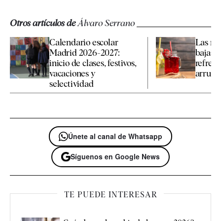
Otros artículos de
Álvaro Serrano
Calendario escolar
Las me
Madrid 2026-2027:
bajas e
inicio de clases, festivos,
refresc
vacaciones y
arruinar
selectividad
Únete al canal de Whatsapp
Síguenos en Google News
TE PUEDE INTERESAR