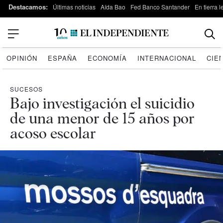
Destacamos:
Últimas noticias
Aída Bao
Fed Banco Santander
En tierra 
OPINIÓN
ESPAÑA
ECONOMÍA
INTERNACIONAL
CIE
SUCESOS
Bajo investigación el suicidio
de una menor de 15 años por
acoso escolar