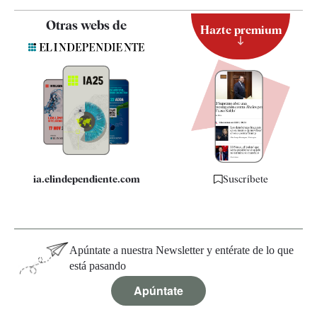
Contacto
Otras webs de
Hazte premium
Suscripción
Newsletter
Apps
Quiénes somos
Especificaciones
ia.elindependiente.com
Suscríbete
Apúntate a nuestra Newsletter y entérate de lo que
está pasando
Apúntate