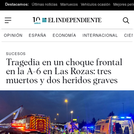
Destacamos:
Últimas noticias
Marruecos
Vehículos ocasión
Mejores pelí
OPINIÓN
ESPAÑA
ECONOMÍA
INTERNACIONAL
CIE
SUCESOS
Tragedia en un choque frontal
en la A-6 en Las Rozas: tres
muertos y dos heridos graves