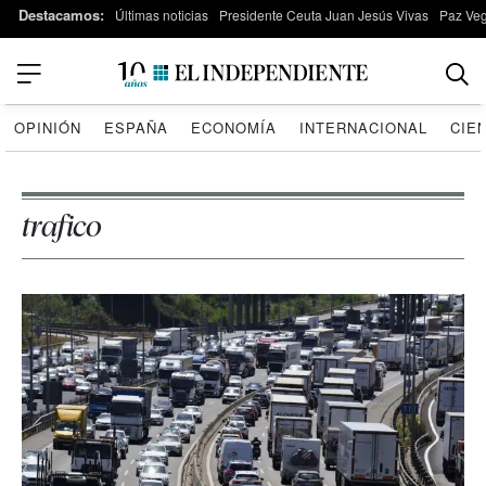
Destacamos:
Últimas noticias
Presidente Ceuta Juan Jesús Vivas
Paz Ve
OPINIÓN
ESPAÑA
ECONOMÍA
INTERNACIONAL
CIE
trafico