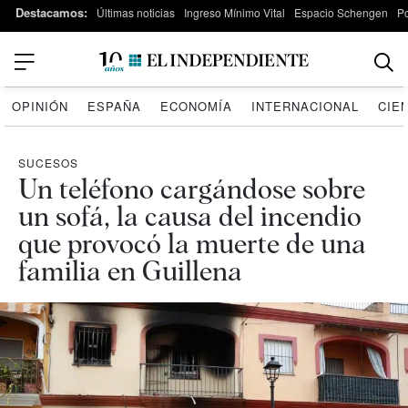
Destacamos:
Últimas noticias
Ingreso Mínimo Vital
Espacio Schengen
P
OPINIÓN
ESPAÑA
ECONOMÍA
INTERNACIONAL
CIE
SUCESOS
Un teléfono cargándose sobre
un sofá, la causa del incendio
que provocó la muerte de una
familia en Guillena