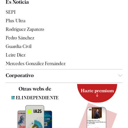
Es Noticia
Economía
SEPI
Internacional
Plus Ultra
Gente
Rodríguez Zapatero
Televisión
Pedro Sánchez
Tendencias
Guardia Civil
Leire Díez
Mercedes González Fernández
Corporativo
Contacto
Otras webs de
Hazte premium
Suscripción
Newsletter
Apps
Quiénes somos