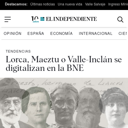
Destacamos:
Últimas noticias
Una nueva vida
Valle Salvaje
Ingreso Míni
OPINIÓN
ESPAÑA
ECONOMÍA
INTERNACIONAL
CIE
TENDENCIAS
Lorca, Maeztu o Valle-Inclán se
digitalizan en la BNE