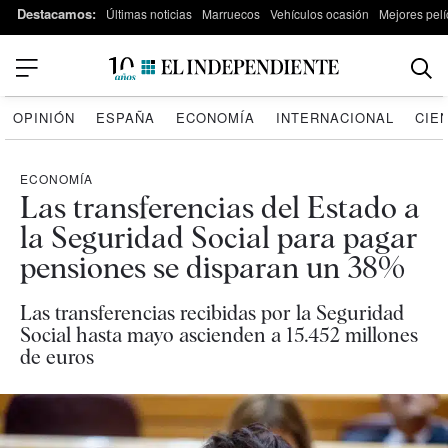
Destacamos:
Últimas noticias
Marruecos
Vehículos ocasión
Mejores pelí
OPINIÓN
ESPAÑA
ECONOMÍA
INTERNACIONAL
CIE
ECONOMÍA
Las transferencias del Estado a
la Seguridad Social para pagar
pensiones se disparan un 38%
Las transferencias recibidas por la Seguridad
Social hasta mayo ascienden a 15.452 millones
de euros