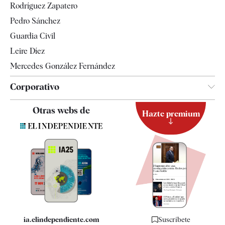
Rodríguez Zapatero
Televisión
Pedro Sánchez
Tendencias
Guardia Civil
Leire Díez
Mercedes González Fernández
Corporativo
Contacto
Otras webs de
Hazte premium
Suscripción
Newsletter
Apps
Quiénes somos
Especificaciones
ia.elindependiente.com
Suscríbete