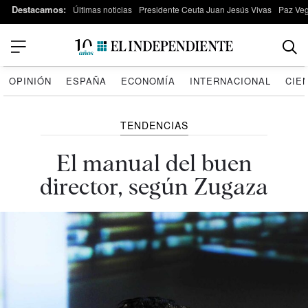
Destacamos:
Últimas noticias
Presidente Ceuta Juan Jesús Vivas
Paz Ve
OPINIÓN
ESPAÑA
ECONOMÍA
INTERNACIONAL
CIE
TENDENCIAS
El manual del buen
director, según Zugaza