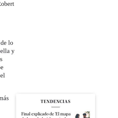
Robert
 de lo
ella y
s
pe
 el
 más
TENDENCIAS
Final explicado de 'El mapa