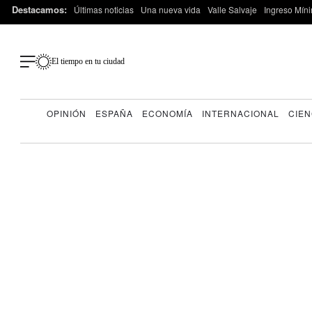
Destacamos:
Últimas noticias
Una nueva vida
Valle Salvaje
Ingreso Míni
El tiempo en tu ciudad
OPINIÓN
ESPAÑA
ECONOMÍA
INTERNACIONAL
CIEN