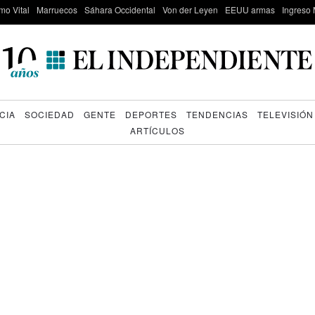
mo Vital
Marruecos
Sáhara Occidental
Von der Leyen
EEUU armas
Ingreso 
CIA
SOCIEDAD
GENTE
DEPORTES
TENDENCIAS
TELEVISIÓN
ARTÍCULOS