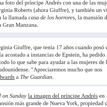
una foto del príncipe Andrés con una de las muj
rginia Roberts (ahora Giuffre), y también un v
en la llamada
casa de los horrore
s, la mansión 
la Gran Manzana.
ginia Giuffre, que tenía 17 años cuando posó 
ía acostado a instancias de Epstein, ha pedido 
odo lo que sabe para ayudar a las mujeres de 
stadounidense. "Apreciaremos mucho que nos
dwards
a
The Guardian
.
l on Sunday
la imagen del príncipe Andrés
en
ansión más grande de Nueva York, propiedad 