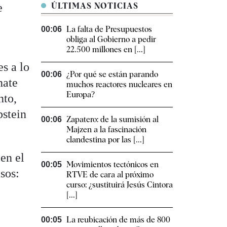
e
ÚLTIMAS NOTICIAS
La falta de Presupuestos
00:06
obliga al Gobierno a pedir
y
22.500 millones en [...]
s a lo
¿Por qué se están parando
00:06
nate
muchos reactores nucleares en
Europa?
nto,
pstein
Zapatero: de la sumisión al
00:06
Majzen a la fascinación
clandestina por las [...]
 en el
Movimientos tectónicos en
00:05
sos:
RTVE de cara al próximo
curso: ¿sustituirá Jesús Cintora
[...]
La reubicación de más de 800
00:05