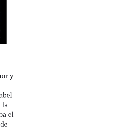
mor y
sabel
 la
ba el
 de