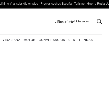
Mínimo Vital subsidio empleo
Precios coches España
Turismo
Guerra Rusia Ucr
Suscríbete
Iniciar sesión
VIDA SANA
MOTOR
CONVERSACIONES
DE TIENDAS