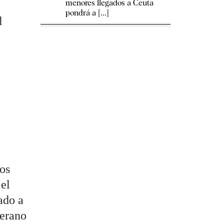
menores llegados a Ceuta
pondrá a [...]
l
.
e
ios
 el
ado a
verano