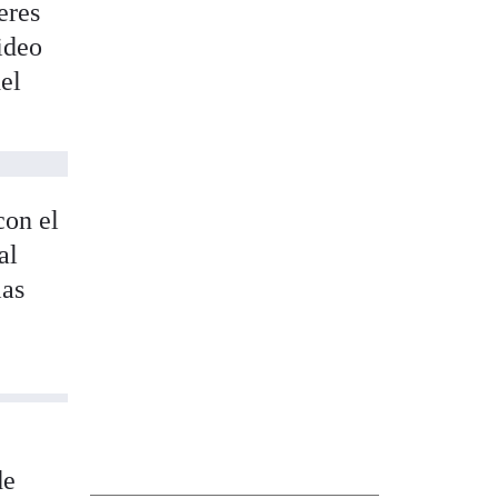
eres
ideo
del
con el
al
las
de