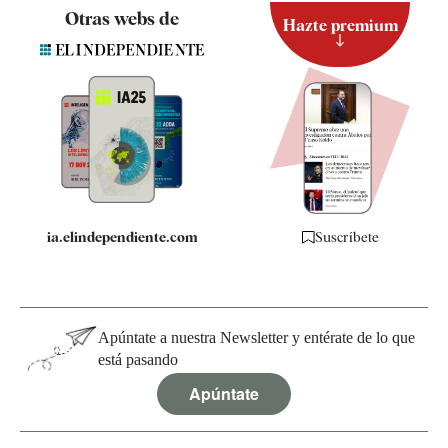
Contacto
Otras webs de
Hazte premium
Suscripción
Newsletter
Apps
Quiénes somos
Especificaciones
ia.elindependiente.com
Suscríbete
Apúntate a nuestra Newsletter y entérate de lo que
está pasando
Apúntate