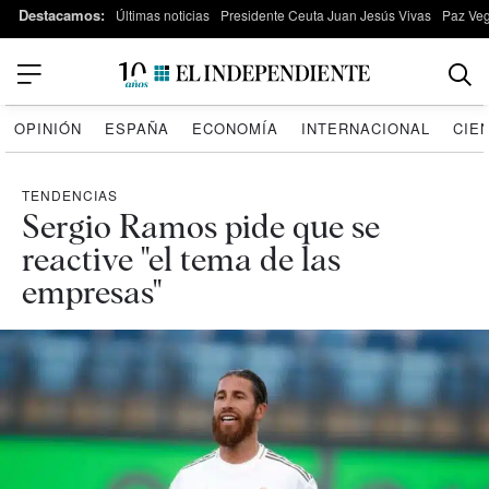
Destacamos:
Últimas noticias
Presidente Ceuta Juan Jesús Vivas
Paz Ve
OPINIÓN
ESPAÑA
ECONOMÍA
INTERNACIONAL
CIE
TENDENCIAS
Sergio Ramos pide que se
reactive "el tema de las
empresas"